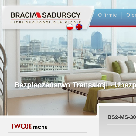
O firmie
Ofe
Profesjonalne Pośrednictwo
Bezpieczeństwo Transakcji - Ubez
Licencjonowani Pośrednicy
BS2-MS-30
Gwarancja Zwrotu Zadatku