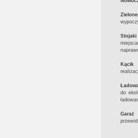
Nowocz
Zielone
wypoczy
Stojaki
miejsc
naprawc
Kącik 
realizac
Ładowa
do ekol
ładowan
Garaż 
przewid