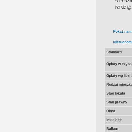
515 634
basia@s
Pokaż na m
Nieruchom
Standard
Opłaty w czyns
Opłaty wg licz
Rodzaj mieszk
Stan lokalu
Stan prawny
Okna
Instalacje
Balkon