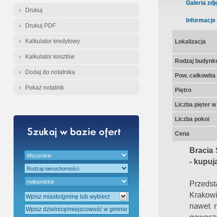
Gratis - Przedwstępna Umowa Nota
Galeria zdj
Drukuj
Informacje
Drukuj PDF
Kalkulator kredytowy
Lokalizacja
Kalkulator kosztów
Rodzaj budynk
Dodaj do notatnika
Pow. całkowita
Pokaż notatnik
Piętro
Liczba pięter 
Liczba pokoi
Cena
Bracia 
- kupuj
Przedst
Krakowi
nawet n