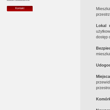
Mieszk
Kontakt
przestrz
Lokal 
użytkow
dostęp d
Bezpie
mieszka
Udogod
Miejsc
przewi
przestr
Komórki