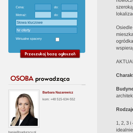
nowocz
szeroką
Cena:
do:
lokalizac
Metraż:
do:
Osiedle
mieszk
Wirtualne spacery
ogródka
wspieraj
AKTUA
Charakt
Budyne
Barbara Nazarewicz
archite
kom: +48 515-634-552
Rodzaj
1, 2, 3
idealnie
basia@sadurscy.pl