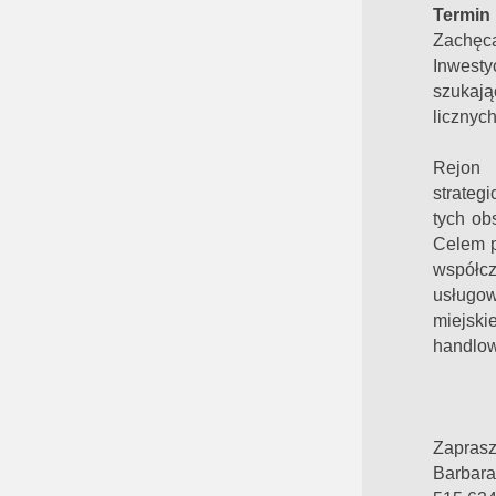
Termin 
Zachęca
Inwest
szukają
licznyc
Rejon 
strateg
tych ob
Celem p
współc
usługow
miejsk
handlow
Zaprasz
Barbara