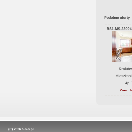
Podobne oferty
BS1-MS-23004
Kraków
Mieszkani
4p, 
7
Cena:
(C) 2026
a-b-s.pl