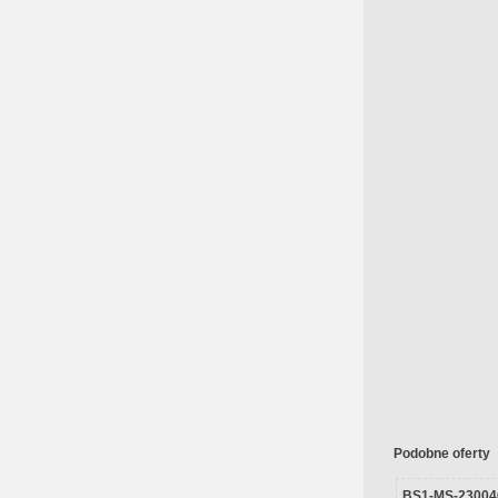
Podobne oferty
BS1-MS-23004