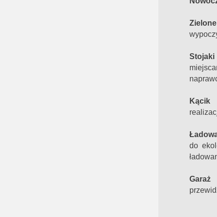
Nowocz
Zielone
wypoczy
Stojaki
miejsc
naprawc
Kącik 
realizac
Ładowa
do ekol
ładowan
Garaż 
przewid