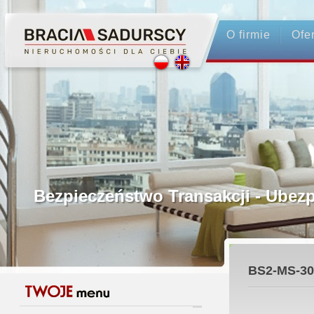
O firmie
Ofe
Profesjonalne Pośrednictwo
Bezpieczeństwo Transakcji - Ubez
Licencjonowani Pośrednicy
BS2-MS-30
Gwarancja Zwrotu Zadatku