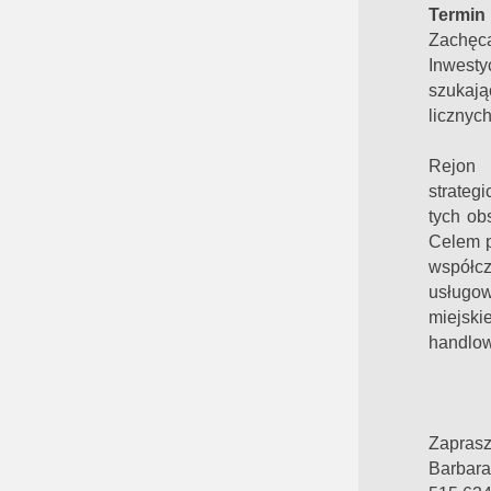
Termin 
Zachęca
Inwest
szukają
licznyc
Rejon 
strateg
tych ob
Celem p
współc
usługow
miejsk
handlow
Zaprasz
Barbara