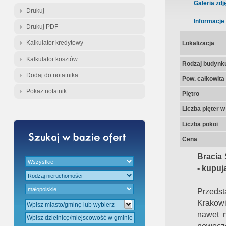
Gratis - Przedwstępna Umowa Nota
Galeria zdj
Drukuj
Informacje
Drukuj PDF
Kalkulator kredytowy
Lokalizacja
Kalkulator kosztów
Rodzaj budynk
Dodaj do notatnika
Pow. całkowita
Pokaż notatnik
Piętro
Liczba pięter 
Liczba pokoi
Cena
Bracia 
- kupuj
Przedst
Krakowi
nawet n