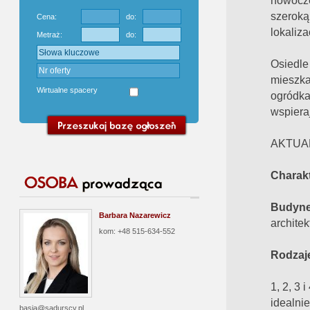
nowocz
szeroką
Cena:
do:
lokalizac
Metraż:
do:
Osiedle
mieszk
Wirtualne spacery
ogródka
wspieraj
AKTUA
Charakt
Budyne
Barbara Nazarewicz
archite
kom: +48 515-634-552
Rodzaj
1, 2, 3
idealnie
basia@sadurscy.pl