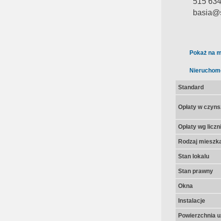
515 634
basia@s
Pokaż na m
Nieruchom
Standard
Opłaty w czyns
Opłaty wg licz
Rodzaj mieszk
Stan lokalu
Stan prawny
Okna
Instalacje
Powierzchnia u