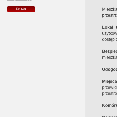
Mieszk
Kontakt
przestrz
Lokal 
użytkow
dostęp d
Bezpie
mieszka
Udogod
Miejsc
przewi
przestr
Komórki