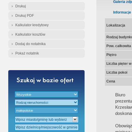
Gratis - Przedwstępna Umowa Nota
Galeria zdj
Drukuj
Informacje
Drukuj PDF
Kalkulator kredytowy
Lokalizacja
Kalkulator kosztów
Rodzaj budynk
Dodaj do notatnika
Pow. całkowita
Pokaż notatnik
Piętro
Liczba pięter 
Liczba pokoi
Cena
Biur
prezentu
Krzesła
doskonał
Obowiąz
miejsca 