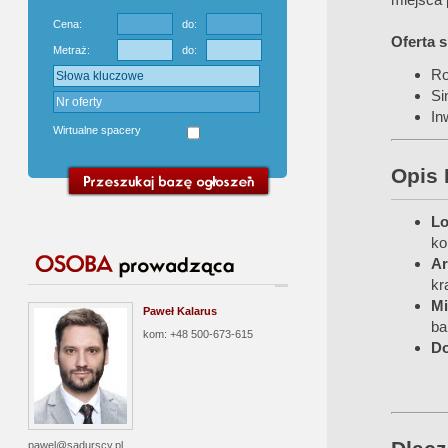
Cena:
do:
Oferta 
Metraż:
do:
Ro
Si
In
Wirtualne spacery
Opis 
Lo
ko
Ar
kr
Mi
Paweł Kalarus
ba
kom: +48 500-673-615
Do
pawel@sadurscy.pl