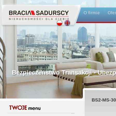
O firmie
Ofe
Profesjonalne Pośrednictwo
Bezpieczeństwo Transakcji - Ubez
Licencjonowani Pośrednicy
BS2-MS-30
Gwarancja Zwrotu Zadatku