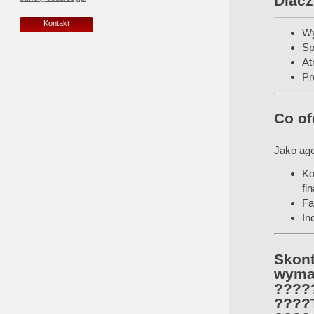
Dlacz
Kontakt
Wy
Sp
At
Pr
Co of
Jako age
Ko
fi
Fa
In
Skon
wymar
????‍
????