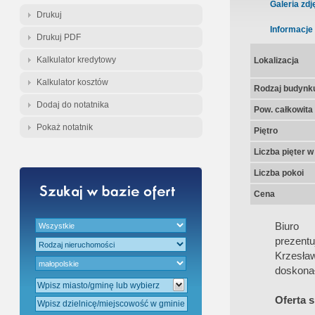
Gratis - Przedwstępna Umowa Nota
Galeria zdj
Drukuj
Informacje
Drukuj PDF
Kalkulator kredytowy
Lokalizacja
Kalkulator kosztów
Rodzaj budynk
Dodaj do notatnika
Pow. całkowita
Pokaż notatnik
Piętro
Liczba pięter 
Liczba pokoi
Cena
Biur
prezentu
Krzesła
doskonał
Oferta 