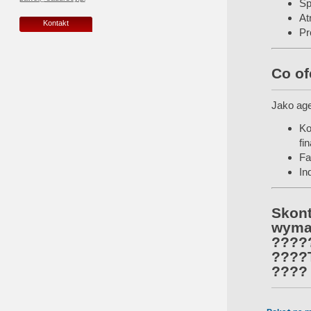
Sp
At
Kontakt
Pr
Co of
Jako age
Ko
fi
Fa
In
Skon
wymar
????‍
????
???