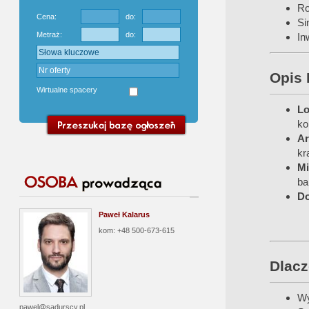
Ro
Cena:
do:
Si
Metraż:
do:
In
Opis 
Wirtualne spacery
Lo
ko
Ar
kr
Mi
ba
Do
Paweł Kalarus
kom: +48 500-673-615
Dlacz
Wy
pawel@sadurscy.pl