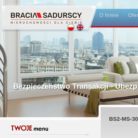
O firmie
Ofe
Profesjonalne Pośrednictwo
Bezpieczeństwo Transakcji - Ubez
Licencjonowani Pośrednicy
BS2-MS-30
Gwarancja Zwrotu Zadatku