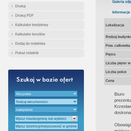
Gratis - Przedwstępna Umowa Nota
Galeria zdj
Drukuj
Informacje
Drukuj PDF
Kalkulator kredytowy
Lokalizacja
Kalkulator kosztów
Rodzaj budynk
Dodaj do notatnika
Pow. całkowita
Pokaż notatnik
Piętro
Liczba pięter 
Liczba pokoi
Cena
Biur
prezentu
Krzesła
doskonał
Obowiąz
miejsca 