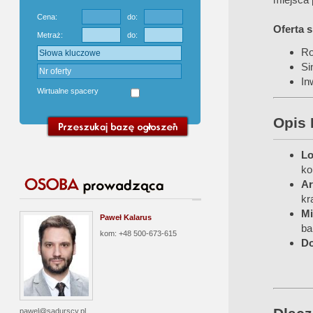
Cena:
do:
Oferta 
Metraż:
do:
Ro
Si
In
Wirtualne spacery
Opis 
Lo
ko
Ar
kr
Mi
Paweł Kalarus
ba
kom: +48 500-673-615
Do
pawel@sadurscy.pl