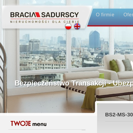
O firmie
Ofe
Profesjonalne Pośrednictwo
Bezpieczeństwo Transakcji - Ubez
Licencjonowani Pośrednicy
BS2-MS-30
Gwarancja Zwrotu Zadatku