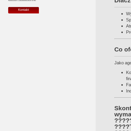
Dlacz
Kontakt
Wy
Sp
At
Pr
Co of
Jako age
Ko
fi
Fa
In
Skon
wymar
????‍
????