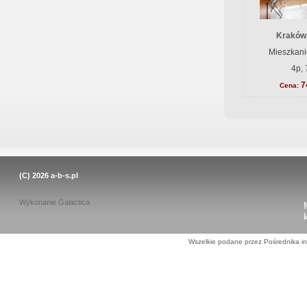
Kraków
Mieszkani
4p, 
7
Cena:
(C) 2026
a-b-s.pl
Wykonanie
Galactica
Wszelkie podane przez Pośrednika in