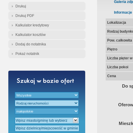
Gratis - Przedwstępna Umowa Nota
Galeria zdj
Drukuj
Informacje
Drukuj PDF
Lokalizacja
Kalkulator kredytowy
Rodzaj budynk
Kalkulator kosztów
Pow. całkowita
Dodaj do notatnika
Piętro
Pokaż notatnik
Liczba pięter 
Liczba pokoi
Cena
Do sp
Oferow
Mieszk