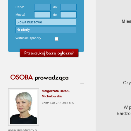
Cena:
do:
Metraż:
do:
Mies
Wirtualne spacery
Czyn
Małgorzata Baran-
Michałowska
kom: +48 782-390-455
W p
Bardzo 
gosia3@sadurscy.pl