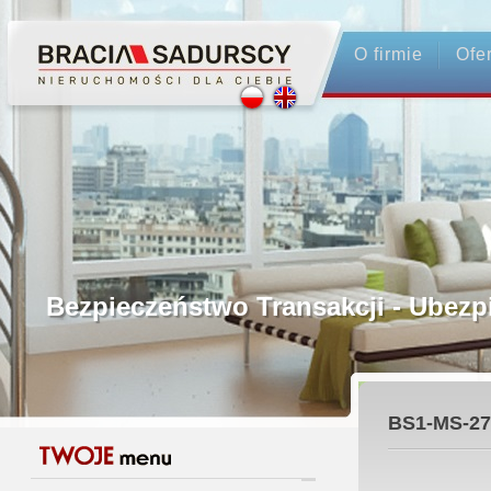
O firmie
Ofe
Profesjonalne Pośrednictwo
Bezpieczeństwo Transakcji - Ubez
Licencjonowani Pośrednicy
BS1-MS-27
Gwarancja Zwrotu Zadatku