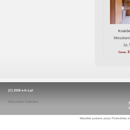
Kraków
Mieszkani
1p, 
3
Cena:
(C) 2026
a-b-s.pl
Wykonanie
Galactica
Wszelkie podane przez Pośrednika in