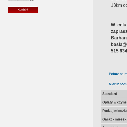
13km od
Kontakt
W celu 
zapras
Barbar
basia@
515 634
Pokaż na m
Nieruchom
Standard
Opłaty w czyns
Rodzaj mieszk
Garaż - mieszk