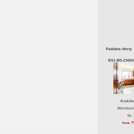
Podobne oferty
BS1-MS-23004
Kraków
Mieszkani
4p, 
7
Cena: