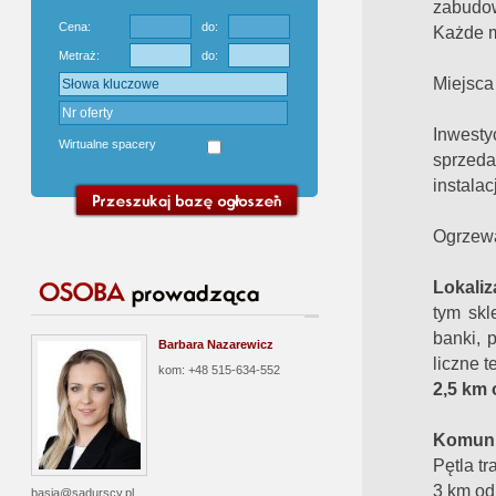
zabudo
Cena:
do:
Każde m
Metraż:
do:
Miejsca
Inwest
Wirtualne spacery
sprze
instalac
Ogrzewa
Lokaliz
tym skl
banki, 
Barbara Nazarewicz
liczne t
kom: +48 515-634-552
2,5 km
Komuni
Pętla t
3 km od
basia@sadurscy.pl