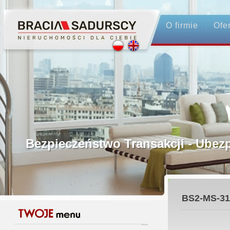
O firmie
Ofe
Profesjonalne Pośrednictwo
Bezpieczeństwo Transakcji - Ubez
Licencjonowani Pośrednicy
BS2-MS-31
Gwarancja Zwrotu Zadatku