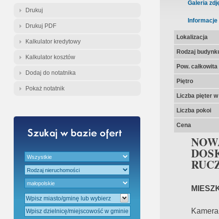
Gratis - Przedwstępna Umowa Nota
Galeria zdj
Drukuj
Informacje
Drukuj PDF
Lokalizacja
Kalkulator kredytowy
Rodzaj budynk
Kalkulator kosztów
Pow. całkowita
Dodaj do notatnika
Piętro
Pokaż notatnik
Liczba pięter 
Liczba pokoi
Cena
NOW
DOS
RUC
MIESZ
Kameral