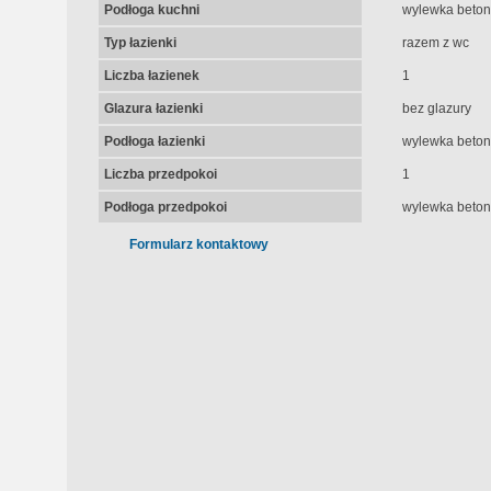
Podłoga kuchni
wylewka beto
Typ łazienki
razem z wc
Liczba łazienek
1
Glazura łazienki
bez glazury
Podłoga łazienki
wylewka beto
Liczba przedpokoi
1
Podłoga przedpokoi
wylewka beto
Formularz kontaktowy