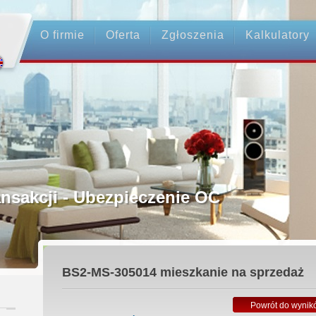
O firmie
Oferta
Zgłoszenia
Kalkulatory
rednictwo
ansakcji - Ubezpieczenie OC
ośrednicy
BS2-MS-305014
mieszkanie na sprzedaż
 Zadatku
Powrót do wynik