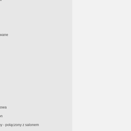
owane
nowa
on
y - połączony z salonem