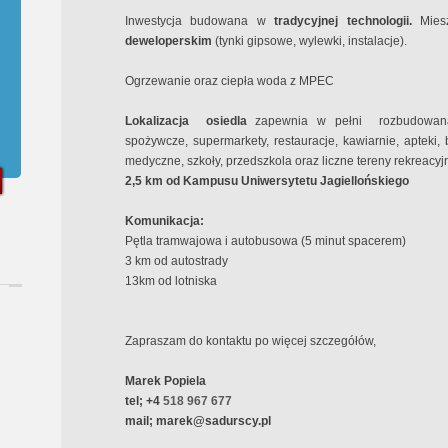
Inwestycja budowana w
tradycyjnej technologii.
Mies
deweloperskim
(tynki gipsowe, wylewki, instalacje).
Ogrzewanie oraz ciepła woda z MPEC
Lokalizacja osiedla
zapewnia w pełni
rozbudowaną
spożywcze, supermarkety, restauracje, kawiarnie, apteki, 
medyczne, szkoły, przedszkola oraz liczne tereny rekreacyj
2,5 km od Kampusu Uniwersytetu Jagiellońskiego
Komunikacja:
Pętla tramwajowa i autobusowa (5 minut spacerem)
3 km od autostrady
13km od lotniska
Zapraszam do kontaktu po więcej szczegółów,
Marek Popiela
tel; +4
518 967 677
mail; marek@sadurscy.pl