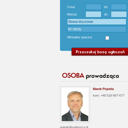
Cena:
do:
Metraż:
do:
Wirtualne spacery
Marek Popiela
kom: +48 518-967-677
marek@sadurscy.pl