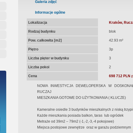
ępna Umowa Notarialna
Galeria zdjęć
Informacje ogólne
Lokalizacja
Kraków, Rucza
Rodzaj budynku
blok
Pow. całkowita [m2]
42.93 m²
Piętro
3p
Liczba pięter w budynku
3
Liczba pokoi
2
Cena
698 712 PLN
(
NOWA INWESTYCJA DEWELOPERSKA W DOSKONAŁE
RUCZAJ
MIESZKANIA GOTOWE DO UŻYTKOWANIA ( KLUCZE)
Kameralne osiedle 3 budynków mieszkalnych z niską trzyp
Każde mieszkania posiada balkon, taras lub ogródek
Metraże od 39m2 – 79m2 (-1,-2,-3,-4 pokojowe)
Miejsca postojowe zewnętrze oraz w garażu podziemnym