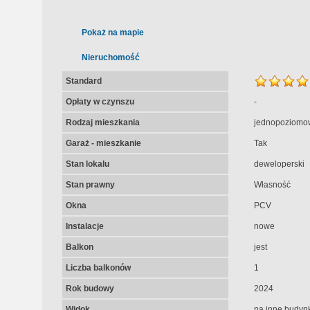
Pokaż na mapie
Nieruchomość
Standard
Opłaty w czynszu
-
Rodzaj mieszkania
jednopoziomo
Garaż - mieszkanie
Tak
Stan lokalu
deweloperski
Stan prawny
Własność
Okna
PCV
Instalacje
nowe
Balkon
jest
Liczba balkonów
1
Rok budowy
2024
Widok
na inne budynk