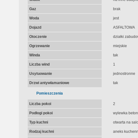
Gaz
brak
Woda
jest
Dojazd
ASFALTOWA
Otoczenie
działki zabud
Ogrzewanie
miejskie
Winda
tak
Liczba wind
1
Usytuowanie
jednostronne
Drzwi antywłamaniowe
tak
Pomieszczenia
Liczba pokoi
2
Podłogi pokoi
wylewka beto
Typ kuchni
otwarta na sal
Rodzaj kuchni
aneks kuchenn