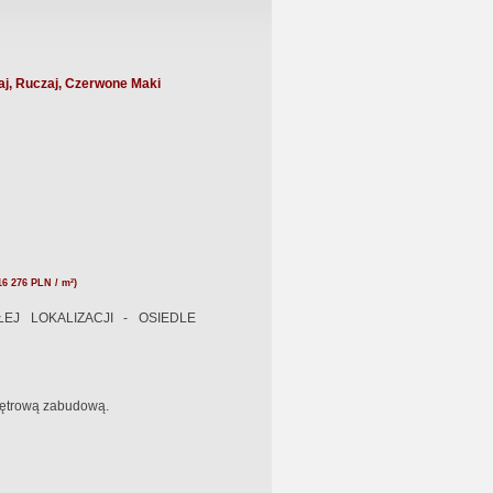
j, Ruczaj, Czerwone Maki
16 276 PLN / m²)
J LOKALIZACJI - OSIEDLE
iętrową zabudową.