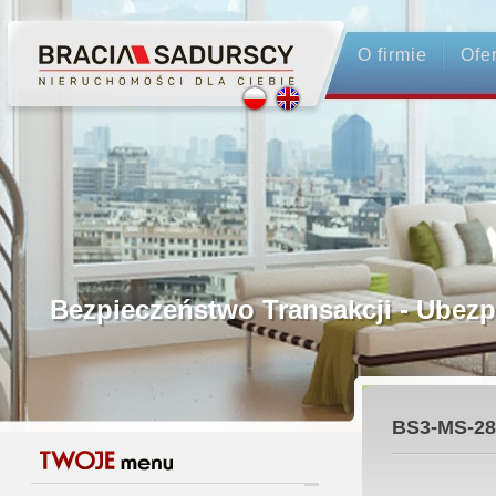
O firmie
Ofe
Profesjonalne Pośrednictwo
Bezpieczeństwo Transakcji - Ubez
Licencjonowani Pośrednicy
BS3-MS-28
Gwarancja Zwrotu Zadatku