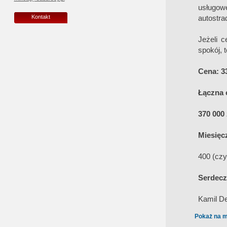
usługow
autostra
Kontakt
Jeżeli 
spokój, 
Cena: 33
Łączna 
370 000 
Miesięc
400 (czy
Serdecz
Kamil D
Pokaż na m