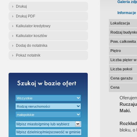
Gratis - Przedwstępna Umowa Nota
Galeria zdj
Drukuj
Informacje
Drukuj PDF
Lokalizacja
Kalkulator kredytowy
Rodzaj budynk
Kalkulator kosztów
Pow. całkowita
Dodaj do notatnika
Piętro
Pokaż notatnik
Liczba pięter 
Liczba pokoi
Cena garażu
Cena
Oferuje
Ruczaju
Maki.
Rozkład
bloku, o