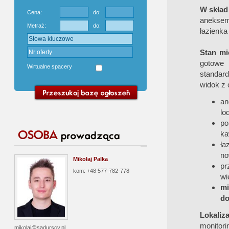
W skład
Cena:
do:
aneksem
Metraż:
do:
łazienka
Stan mi
gotowe
Wirtualne spacery
standard
widok z 
an
lo
po
ka
ła
no
Mikołaj Palka
pr
kom: +48 577-782-778
wi
mi
do
Lokaliz
monitori
mikolaj@sadurscy.pl