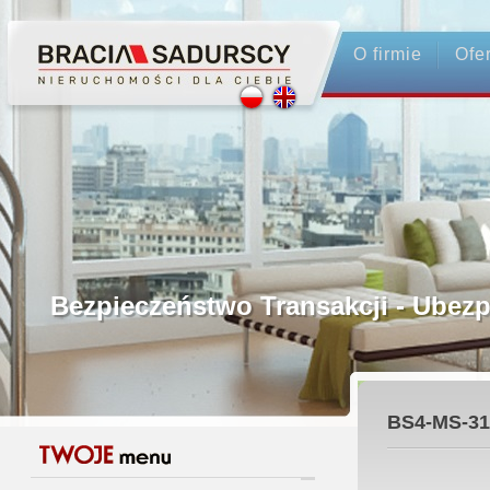
O firmie
Ofe
Profesjonalne Pośrednictwo
Bezpieczeństwo Transakcji - Ubez
Licencjonowani Pośrednicy
BS4-MS-31
Gwarancja Zwrotu Zadatku