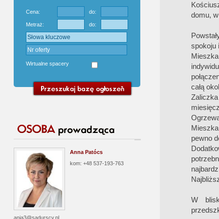
Kościusz
Cena:
do:
domu, w 
Metraż:
do:
Powstały
spokoju i
Mieszka
Wirtualne spacery
indywidu
połącze
całą okol
Zaliczk
miesięcz
Ogrzewan
Mieszkan
pewno d
Dodatko
Anna Patócs
potrzebn
kom: +48 537-193-763
najbardz
Najbliżs
W blisk
przedszk
ania3@sadurscy.pl