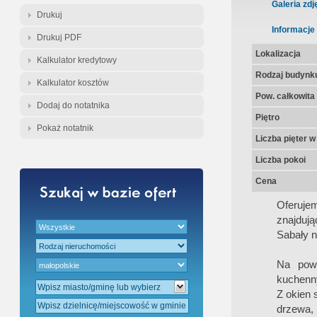
Gratis - Przedwstępna Umowa Nota
Galeria zdj
Drukuj
Informacje
Drukuj PDF
Lokalizacja
Kalkulator kredytowy
Rodzaj budynk
Kalkulator kosztów
Pow. całkowita
Dodaj do notatnika
Piętro
Pokaż notatnik
Liczba pięter 
Liczba pokoi
Cena
Oferuje
znajduj
Sabały 
Na powi
kuchenny
Z okien 
drzewa,