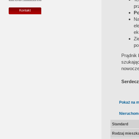
pr
Kontakt
Po
Na
el
ek
Zi
po
Prądnik 
szukają
nowocze
Serdecz
Pokaż na m
Nieruchom
Standard
Rodzaj mieszk