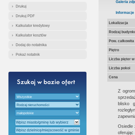
Gratis - Przedwstępna Umowa Nota
Galeria zdj
Drukuj
Informacje
Drukuj PDF
Lokalizacja
Kalkulator kredytowy
Rodzaj budynk
Kalkulator kosztów
Pow. całkowita
Dodaj do notatnika
Piętro
Pokaż notatnik
Liczba pięter 
Liczba pokoi
Cena
Z ogrom
sprzeda
blisko 
rozległy
zapewnia
Osiedle 
oferując