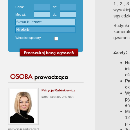
1-, 2-, 
Cena:
do:
wysokie
Metraż:
do:
sąsiedzk
Budynki
kameraln
gwarant
Wirtualne spacery
Zalety:
H
in
oś
Pa
ok
Patrycja Rubinkiewicz
Wy
kom: +48 505-236-943
pł
en
Mi
12
pr
Te
patrycja@sadurscy.pl