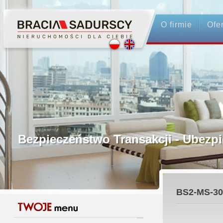
O firmie
Ofe
Profesjonalne Pośrednictwo
Bezpieczeństwo Transakcji - Ubez
Licencjonowani Pośrednicy
BS2-MS-30
Gwarancja Zwrotu Zadatku