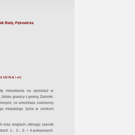
ik Biały, Pękowicka
16 125 PLN / m²)
rtę mieszkania na sprzedaż w
blisko granicy z gminą Zielonki.
elonymi, co umożliwia codzienny
ego miejskiego życia w centrum
 oraz singlach, oferując szeroki
ach 1-, 2-, 3- i 4-pokojowych.