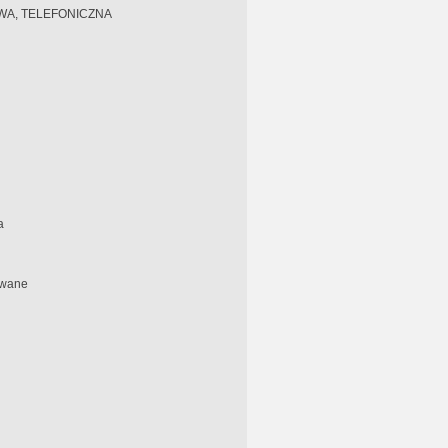
A, TELEFONICZNA
a
owane