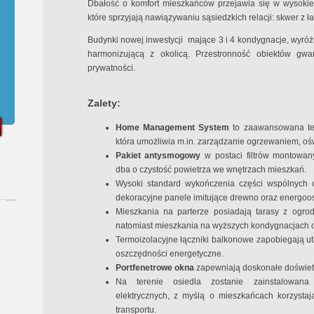
Dbałość o komfort mieszkańców przejawia się w wysokiej
które sprzyjają nawiązywaniu sąsiedzkich relacji: skwer z ł
Budynki nowej inwestycji mające 3 i 4 kondygnacje, wyróżn
harmonizującą z okolicą. Przestronność obiektów gwa
prywatności.
Zalety:
Home Management System
to zaawansowana tec
która umożliwia m.in. zarządzanie ogrzewaniem, oś
Pakiet antysmogowy
w postaci filtrów montowa
dba o czystość powietrza we wnętrzach mieszkań.
Wysoki standard wykończenia części wspólnych o
dekoracyjne panele imitujące drewno oraz energoo
Mieszkania na parterze posiadają tarasy z ogro
natomiast mieszkania na wyższych kondygnacjach of
Termoizolacyjne łączniki balkonowe zapobiegają utr
oszczędności energetyczne.
Portfenetrowe okna
zapewniają doskonałe doświetl
Na terenie osiedla zostanie zainstalowana
elektrycznych, z myślą o mieszkańcach korzysta
transportu.