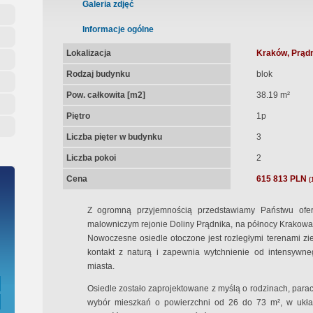
ępna Umowa Notarialna
Galeria zdjęć
Informacje ogólne
Lokalizacja
Kraków, Prądn
Rodzaj budynku
blok
Pow. całkowita [m2]
38.19 m²
Piętro
1p
Liczba pięter w budynku
3
Liczba pokoi
2
Cena
615 813 PLN
(
Z ogromną przyjemnością przedstawiamy Państwu ofe
malowniczym rejonie Doliny Prądnika, na północy Krakowa, 
Nowoczesne osiedle otoczone jest rozległymi terenami zi
kontakt z naturą i zapewnia wytchnienie od intensywn
miasta.
Osiedle zostało zaprojektowane z myślą o rodzinach, parach
wybór mieszkań o powierzchni od 26 do 73 m², w układ