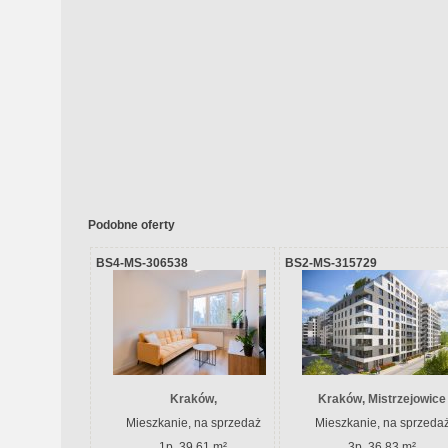
Podobne oferty
BS4-MS-306538
BS2-MS-315729
Kraków,
Kraków, Mistrzejowice
Mieszkanie, na sprzedaż
Mieszkanie, na sprzeda
1p, 39.61 m²
3p, 36.83 m²