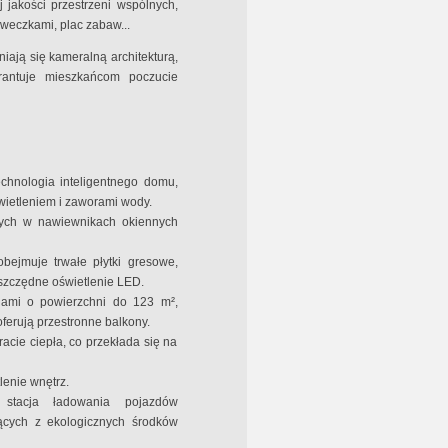
 jakości przestrzeni wspólnych,
aweczkami, plac zabaw...
iają się kameralną architekturą,
rantuje mieszkańcom poczucie
hnologia inteligentnego domu,
wietleniem i zaworami wody.
nych w nawiewnikach okiennych
bejmuje trwałe płytki gresowe,
szczędne oświetlenie LED.
dami o powierzchni do 123 m²,
erują przestronne balkony.
acie ciepła, co przekłada się na
enie wnętrz.
 stacja ładowania pojazdów
jących z ekologicznych środków