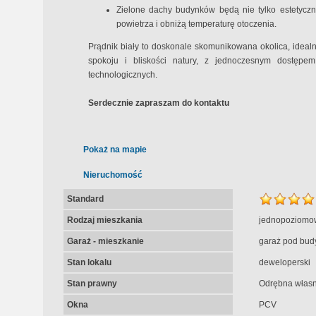
Zielone dachy budynków będą nie tylko estetyczn
powietrza i obniżą temperaturę otoczenia.
Prądnik biały to doskonale skomunikowana okolica, ideal
spokoju i bliskości natury, z jednoczesnym dostęp
technologicznych.
Serdecznie zapraszam do kontaktu
Pokaż na mapie
Nieruchomość
Standard
Rodzaj mieszkania
jednopoziomo
Garaż - mieszkanie
garaż pod bud
Stan lokalu
deweloperski
Stan prawny
Odrębna własn
Okna
PCV