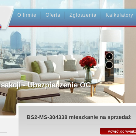
O firmie
Oferta
Zgłoszenia
Kalkulatory
rednictwo
ansakcji - Ubezpieczenie OC
ośrednicy
BS2-MS-304338
mieszkanie na sprzedaż
 Zadatku
Powrót do wynik