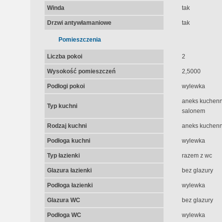
Winda
tak
Drzwi antywłamaniowe
tak
Pomieszczenia
Liczba pokoi
2
Wysokość pomieszczeń
2,5000
Podłogi pokoi
wylewka
aneks kuchenny
Typ kuchni
salonem
Rodzaj kuchni
aneks kuchenny
Podłoga kuchni
wylewka
Typ łazienki
razem z wc
Glazura łazienki
bez glazury
Podłoga łazienki
wylewka
Glazura WC
bez glazury
Podłoga WC
wylewka