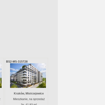
BS2-MS-315728
Kraków, Mistrzejowice
ż
Mieszkanie, na sprzedaż
3p, 41.93 m²