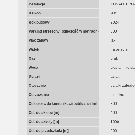
Instalacje
KOMPUTEROW
Balkon
jest
Rok budowy
2024
Parking strzeżony (odległość w metrach)
300
Plac zabaw
tak
Widok
na osiedle
Gaz
brak
Woda
ciepła - miejsk
Dojazd
asfalt
Otoczenie
działki zabud
Ogrzewanie
miejskie
Odległość do komunikacji publicznej [m]
300
Odl. do sklepu [m]
400
Odl. do szkoły [m]
1000
Odl. do przedszkola [m]
500