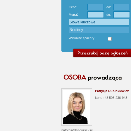
Cena:
do:
Metraż:
do:
Wirtualne spacery
Patrycja Rubinkiewicz
kom: +48 505-236-943
patrycja@sadurscy.pl