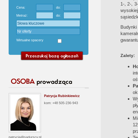
1-, 2-, 
Cena:
do:
wysokie
Metraż:
do:
sąsiedzk
Budynki
kameraln
gwarant
Wirtualne spacery
Zalety:
H
in
oś
Pa
ok
Patrycja Rubinkiewicz
Wy
kom: +48 505-236-943
pł
en
Mi
12
pr
Te
patrycja@sadurscy.pl