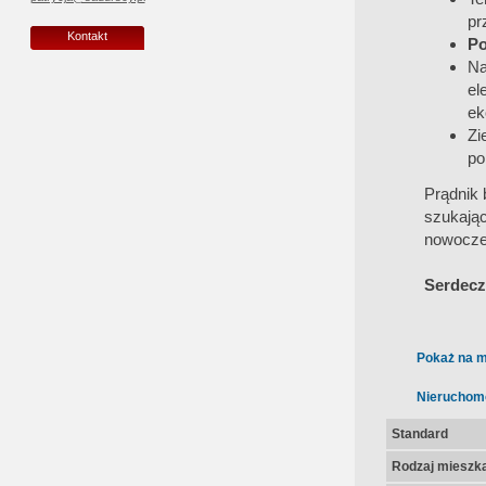
pr
Kontakt
Po
Na
el
ek
Zi
po
Prądnik 
szukają
nowocze
Serdecz
Pokaż na m
Nieruchom
Standard
Rodzaj mieszk