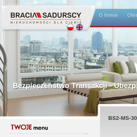
O firmie
Ofe
Profesjonalne Pośrednictwo
Bezpieczeństwo Transakcji - Ubez
Licencjonowani Pośrednicy
BS2-MS-30
Gwarancja Zwrotu Zadatku