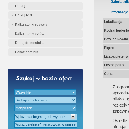
Gratis - Przedwstępna Umowa Nota
Galeria zdj
Drukuj
Informacje
Drukuj PDF
Lokalizacja
Kalkulator kredytowy
Rodzaj budynk
Kalkulator kosztów
Pow. całkowita
Dodaj do notatnika
Piętro
Pokaż notatnik
Liczba pięter 
Liczba pokoi
Cena
Z ogrom
sprzeda
blisko 
rozległy
zapewnia
Osiedle 
oferując