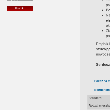
pr
Kontakt
Po
Na
el
ek
Zi
po
Prądnik 
szukają
nowocze
Serdecz
Pokaż na m
Nieruchom
Standard
Rodzaj mieszk