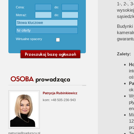
1-, 2-, 
Cena:
do:
wysokie
Metraż:
do:
sąsiedzk
Budynki
kameraln
gwarant
Wirtualne spacery
Zalety:
H
in
oś
Pa
ok
Patrycja Rubinkiewicz
Wy
kom: +48 505-236-943
pł
en
Mi
12
pr
Te
patrycja@sadurscy.pl