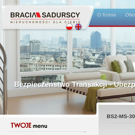
O firmie
Ofe
Profesjonalne Pośrednictwo
Bezpieczeństwo Transakcji - Ubez
Licencjonowani Pośrednicy
BS2-MS-30
Gwarancja Zwrotu Zadatku