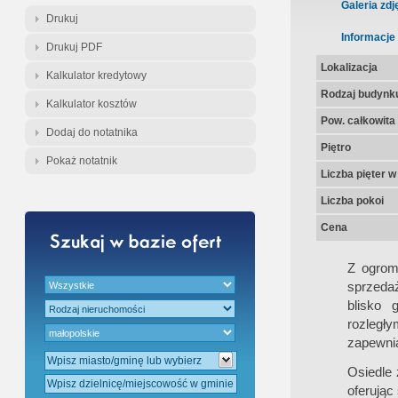
Gratis - Przedwstępna Umowa Nota
Galeria zdj
Drukuj
Informacje
Drukuj PDF
Lokalizacja
Kalkulator kredytowy
Rodzaj budynk
Kalkulator kosztów
Pow. całkowita
Dodaj do notatnika
Piętro
Pokaż notatnik
Liczba pięter 
Liczba pokoi
Cena
Z ogrom
sprzeda
blisko 
rozległy
zapewnia
Osiedle 
oferując