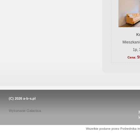
K
Mieszkani
1p, 
5
Cena:
(C) 2026
a-b-s.pl
Wykonanie
Galactica
Wszelkie podane przez Pośrednika in