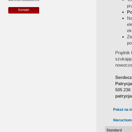
pr
Kontakt
Po
Na
el
ek
Zi
po
Prądnik 
szukają
nowocze
Serdecz
Patrycj
505 236
patrycj
Pokaż na m
Nieruchom
Standard