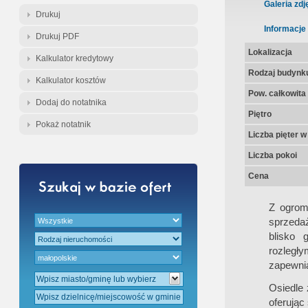
Gratis - Przedwstępna Umowa Nota
Galeria zdj
Drukuj
Informacje
Drukuj PDF
Lokalizacja
Kalkulator kredytowy
Rodzaj budynk
Kalkulator kosztów
Pow. całkowita
Dodaj do notatnika
Piętro
Pokaż notatnik
Liczba pięter 
Liczba pokoi
Cena
Z ogrom
sprzeda
blisko 
rozległy
zapewnia
Osiedle 
oferując