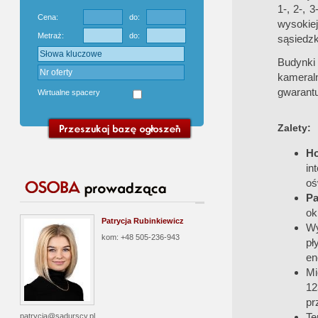
1-, 2-, 
Cena:
do:
wysokie
Metraż:
do:
sąsiedzk
Budynki
kameraln
gwarant
Wirtualne spacery
Zalety:
H
in
oś
Pa
ok
Patrycja Rubinkiewicz
Wy
kom: +48 505-236-943
pł
en
Mi
12
pr
Te
patrycja@sadurscy.pl