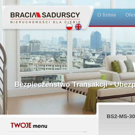
O firmie
Ofe
Profesjonalne Pośrednictwo
Bezpieczeństwo Transakcji - Ubez
Licencjonowani Pośrednicy
BS2-MS-30
Gwarancja Zwrotu Zadatku