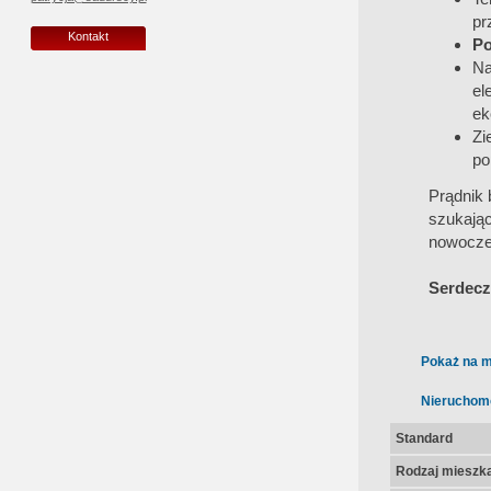
pr
Kontakt
Po
Na
el
ek
Zi
po
Prądnik 
szukają
nowocze
Serdecz
Pokaż na m
Nieruchom
Standard
Rodzaj mieszk