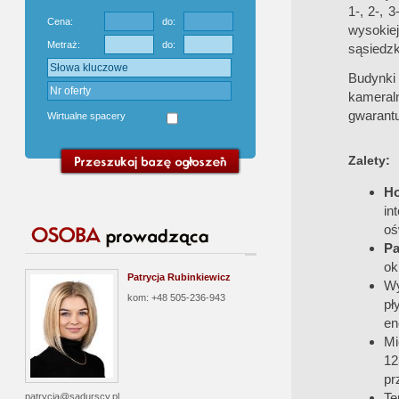
1-, 2-, 
Cena:
do:
wysokie
Metraż:
do:
sąsiedzk
Budynki
kameraln
gwarant
Wirtualne spacery
Zalety:
H
in
oś
Pa
ok
Patrycja Rubinkiewicz
Wy
kom: +48 505-236-943
pł
en
Mi
12
pr
Te
patrycja@sadurscy.pl