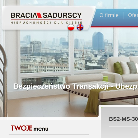
O firmie
Ofe
Profesjonalne Pośrednictwo
Bezpieczeństwo Transakcji - Ubez
Licencjonowani Pośrednicy
BS2-MS-30
Gwarancja Zwrotu Zadatku