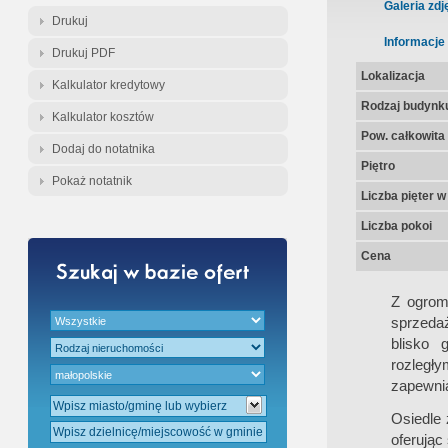
Gratis - Przedwstępna Umowa Nota
Galeria zdj
Drukuj
Informacje
Drukuj PDF
Lokalizacja
Kalkulator kredytowy
Rodzaj budynk
Kalkulator kosztów
Pow. całkowita
Dodaj do notatnika
Piętro
Pokaż notatnik
Liczba pięter 
Liczba pokoi
Cena
Z ogrom
sprzeda
blisko 
rozległy
zapewnia
Osiedle 
oferując