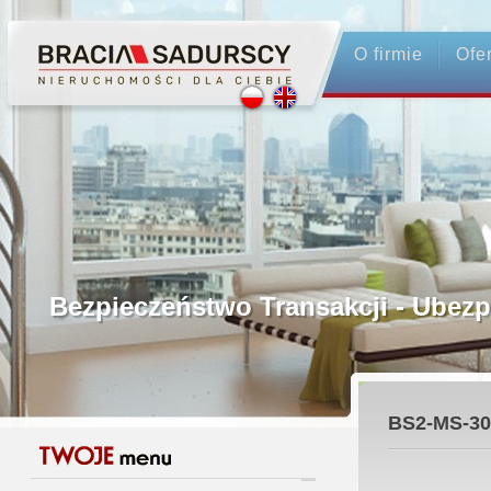
O firmie
Ofe
Profesjonalne Pośrednictwo
Bezpieczeństwo Transakcji - Ubez
Licencjonowani Pośrednicy
BS2-MS-30
Gwarancja Zwrotu Zadatku