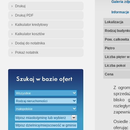
Gratis - Przedwstępna Umowa Nota
Galeria zdj
Drukuj
Informacje
Drukuj PDF
Lokalizacja
Kalkulator kredytowy
Rodzaj budynk
Kalkulator kosztów
Pow. całkowita
Dodaj do notatnika
Piętro
Pokaż notatnik
Liczba pięter 
Liczba pokoi
Cena
Z ogrom
sprzeda
blisko 
rozległy
zapewnia
Osiedle 
oferując