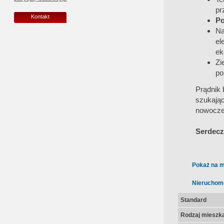
pr
Kontakt
Po
Na
el
ek
Zi
po
Prądnik 
szukają
nowocze
Serdecz
Pokaż na m
Nieruchom
Standard
Rodzaj mieszk