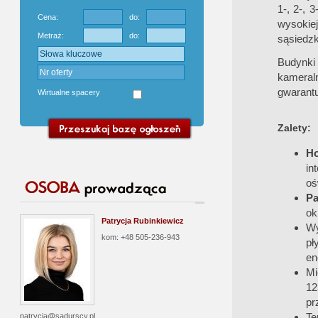
1-, 2-, 
Cena:
do:
wysokie
Metraż:
do:
sąsiedzk
Budynki
kameraln
gwarant
Wirtualne spacery
Zalety:
H
in
oś
Pa
ok
Patrycja Rubinkiewicz
Wy
kom: +48 505-236-943
pł
en
Mi
12
pr
Te
patrycja@sadurscy.pl