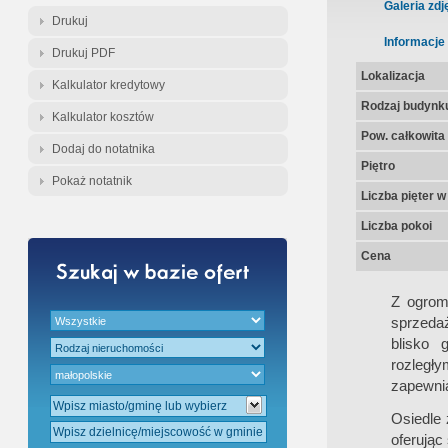
Gwarancja Zwrotu Zadatku
Galeria zdj
Drukuj
Informacje
Drukuj PDF
Gratis - Przedwstępna Umowa Notari
Lokalizacja
Kalkulator kredytowy
Rodzaj budynk
Kalkulator kosztów
Pow. całkowita
Dodaj do notatnika
Piętro
Pokaż notatnik
Liczba pięter 
Liczba pokoi
Cena
Z ogrom
sprzeda
blisko 
rozległy
zapewnia
Osiedle 
oferując