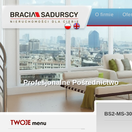
O firmie
Ofe
Profesjonalne Pośrednictwo
Bezpieczeństwo Transakcji - Ubezpi
BS2-MS-30
Licencjonowani Pośrednicy