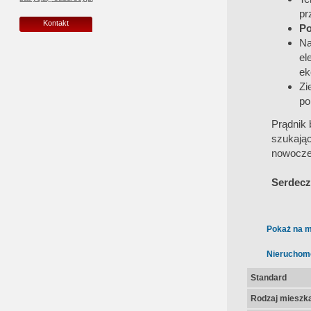
pr
Kontakt
Po
Na
el
ek
Zi
po
Prądnik 
szukają
nowocze
Serdecz
Pokaż na m
Nieruchom
Standard
Rodzaj mieszk