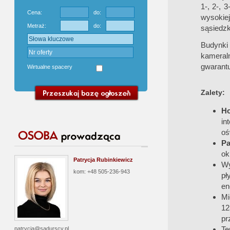
1-, 2-, 
Cena:
do:
wysokie
Metraż:
do:
sąsiedzk
Budynki
kameraln
gwarant
Wirtualne spacery
Zalety:
H
in
oś
Pa
ok
Patrycja Rubinkiewicz
Wy
kom: +48 505-236-943
pł
en
Mi
12
pr
Te
patrycja@sadurscy.pl