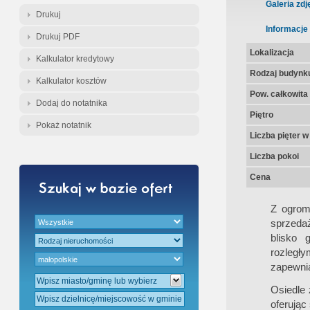
Gratis - Przedwstępna Umowa Nota
Galeria zdj
Drukuj
Informacje
Drukuj PDF
Lokalizacja
Kalkulator kredytowy
Rodzaj budynk
Kalkulator kosztów
Pow. całkowita
Dodaj do notatnika
Piętro
Pokaż notatnik
Liczba pięter 
Liczba pokoi
Cena
Z ogrom
sprzeda
blisko 
rozległy
zapewnia
Osiedle 
oferując