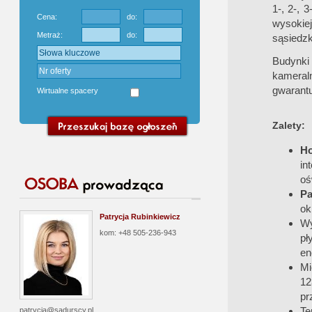
1-, 2-, 
Cena:
do:
wysokie
Metraż:
do:
sąsiedzk
Budynki
kameraln
gwarant
Wirtualne spacery
Zalety:
H
in
oś
Pa
ok
Patrycja Rubinkiewicz
Wy
kom: +48 505-236-943
pł
en
Mi
12
pr
Te
patrycja@sadurscy.pl