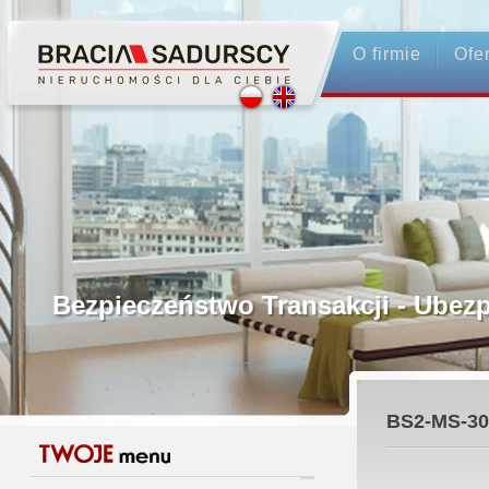
O firmie
Ofe
Profesjonalne Pośrednictwo
Bezpieczeństwo Transakcji - Ubez
Licencjonowani Pośrednicy
BS2-MS-30
Gwarancja Zwrotu Zadatku