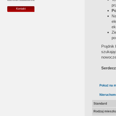
pr
Kontakt
Po
Na
el
ek
Zi
po
Prądnik 
szukają
nowocze
Serdecz
Pokaż na m
Nieruchom
Standard
Rodzaj mieszk