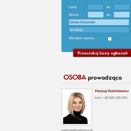
Cena:
do:
Metraż:
do:
Wirtualne spacery
Patrycja Rubinkiewicz
kom: +48 505-236-943
patrycja@sadurscy.pl