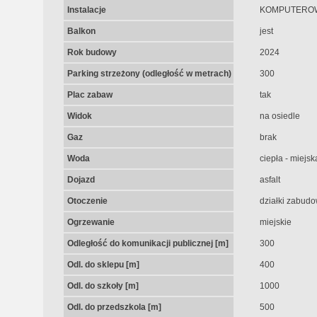
Instalacje
KOMPUTEROW
Balkon
jest
Rok budowy
2024
Parking strzeżony (odległość w metrach)
300
Plac zabaw
tak
Widok
na osiedle
Gaz
brak
Woda
ciepła - miejsk
Dojazd
asfalt
Otoczenie
działki zabud
Ogrzewanie
miejskie
Odległość do komunikacji publicznej [m]
300
Odl. do sklepu [m]
400
Odl. do szkoły [m]
1000
Odl. do przedszkola [m]
500