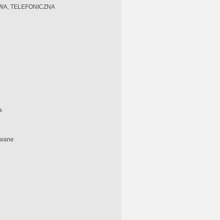
A, TELEFONICZNA
a
owane