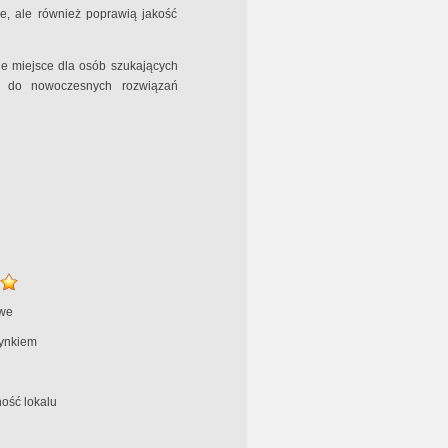
e, ale również poprawią jakość
ne miejsce dla osób szukających
em do nowoczesnych rozwiązań
we
ynkiem
ość lokalu