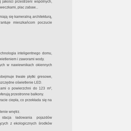
 jakości przestrzeni wspólnych,
aweczkami, plac zabaw...
iają się kameralną architekturą,
rantuje mieszkańcom poczucie
hnologia inteligentnego domu,
wietleniem i zaworami wody.
nych w nawiewnikach okiennych
bejmuje trwałe płytki gresowe,
szczędne oświetlenie LED.
dami o powierzchni do 123 m²,
erują przestronne balkony.
acie ciepła, co przekłada się na
enie wnętrz.
 stacja ładowania pojazdów
jących z ekologicznych środków