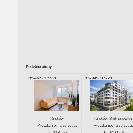
Podobne oferty
BS4-MS-306538
BS2-MS-315729
Kraków,
Kraków, Mistrzejowice
Mieszkanie, na sprzedaż
Mieszkanie, na sprzeda
1p, 39.61 m²
3p, 36.83 m²