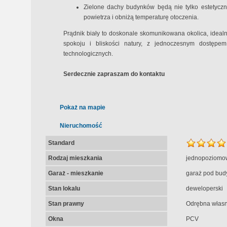
Zielone dachy budynków będą nie tylko estetyczn
powietrza i obniżą temperaturę otoczenia.
Prądnik biały to doskonale skomunikowana okolica, ideal
spokoju i bliskości natury, z jednoczesnym dostęp
technologicznych.
Serdecznie zapraszam do kontaktu
Pokaż na mapie
Nieruchomość
Standard
Rodzaj mieszkania
jednopoziomo
Garaż - mieszkanie
garaż pod bud
Stan lokalu
deweloperski
Stan prawny
Odrębna własn
Okna
PCV