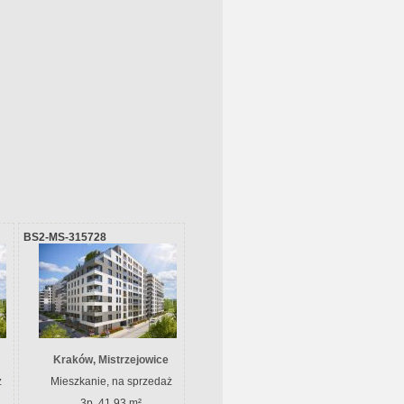
BS2-MS-315728
Kraków, Mistrzejowice
ż
Mieszkanie, na sprzedaż
3p, 41.93 m²