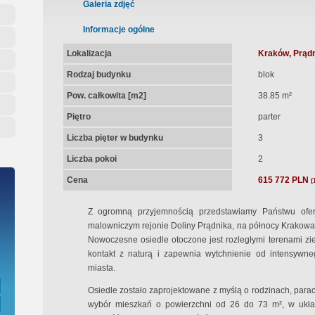
ępna Umowa Notarialna
Galeria zdjęć
Informacje ogólne
Lokalizacja
Kraków, Prądn
Rodzaj budynku
blok
Pow. całkowita [m2]
38.85 m²
Piętro
parter
Liczba pięter w budynku
3
Liczba pokoi
2
Cena
615 772 PLN
(
Z ogromną przyjemnością przedstawiamy Państwu ofe
malowniczym rejonie Doliny Prądnika, na północy Krakowa, 
Nowoczesne osiedle otoczone jest rozległymi terenami zi
kontakt z naturą i zapewnia wytchnienie od intensywn
miasta.
Osiedle zostało zaprojektowane z myślą o rodzinach, parach
wybór mieszkań o powierzchni od 26 do 73 m², w układ