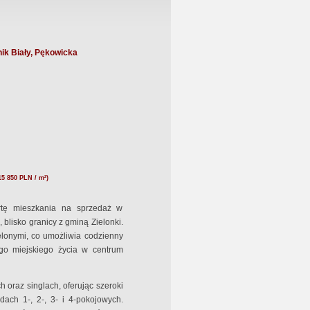
ik Biały, Pękowicka
15 850 PLN / m²)
rtę mieszkania na sprzedaż w
blisko granicy z gminą Zielonki.
elonymi, co umożliwia codzienny
ego miejskiego życia w centrum
 oraz singlach, oferując szeroki
ach 1-, 2-, 3- i 4-pokojowych.