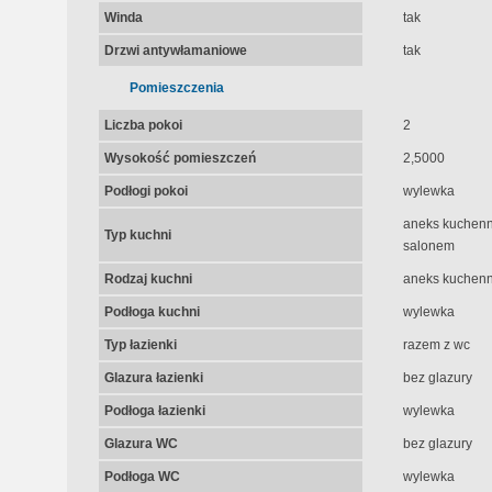
Winda
tak
Drzwi antywłamaniowe
tak
Pomieszczenia
Liczba pokoi
2
Wysokość pomieszczeń
2,5000
Podłogi pokoi
wylewka
aneks kuchenny
Typ kuchni
salonem
Rodzaj kuchni
aneks kuchenny
Podłoga kuchni
wylewka
Typ łazienki
razem z wc
Glazura łazienki
bez glazury
Podłoga łazienki
wylewka
Glazura WC
bez glazury
Podłoga WC
wylewka