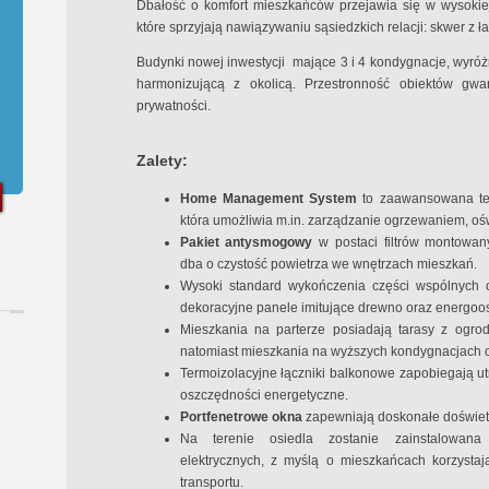
Dbałość o komfort mieszkańców przejawia się w wysokiej
które sprzyjają nawiązywaniu sąsiedzkich relacji: skwer z ł
Budynki nowej inwestycji mające 3 i 4 kondygnacje, wyróżn
harmonizującą z okolicą. Przestronność obiektów gwa
prywatności.
Zalety:
Home Management System
to zaawansowana tec
która umożliwia m.in. zarządzanie ogrzewaniem, oś
Pakiet antysmogowy
w postaci filtrów montowa
dba o czystość powietrza we wnętrzach mieszkań.
Wysoki standard wykończenia części wspólnych o
dekoracyjne panele imitujące drewno oraz energoo
Mieszkania na parterze posiadają tarasy z ogro
natomiast mieszkania na wyższych kondygnacjach of
Termoizolacyjne łączniki balkonowe zapobiegają utr
oszczędności energetyczne.
Portfenetrowe okna
zapewniają doskonałe doświetl
Na terenie osiedla zostanie zainstalowana
elektrycznych, z myślą o mieszkańcach korzysta
transportu.