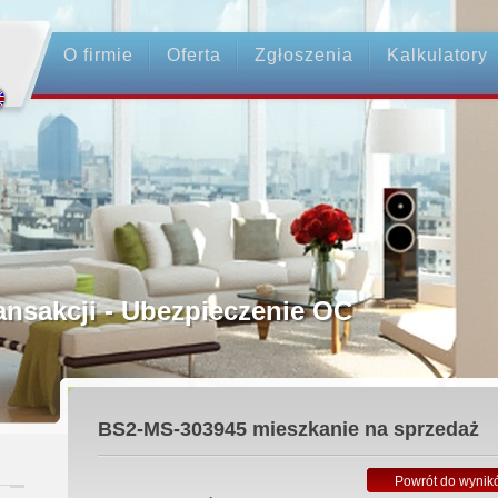
O firmie
Oferta
Zgłoszenia
Kalkulatory
rednictwo
ansakcji - Ubezpieczenie OC
ośrednicy
BS2-MS-303945
mieszkanie na sprzedaż
 Zadatku
Powrót do wynik