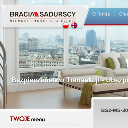
O firmie
Ofe
Profesjonalne Pośrednictwo
Bezpieczeństwo Transakcji - Ubez
Licencjonowani Pośrednicy
BS2-MS-30
Gwarancja Zwrotu Zadatku