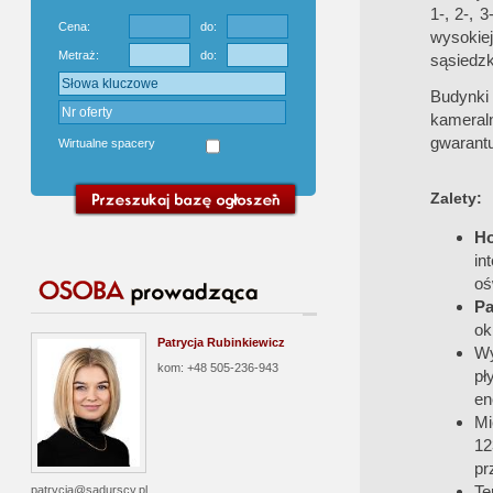
1-, 2-, 
Cena:
do:
wysokie
Metraż:
do:
sąsiedzk
Budynki
kameraln
gwarant
Wirtualne spacery
Zalety:
H
in
oś
Pa
ok
Patrycja Rubinkiewicz
Wy
kom: +48 505-236-943
pł
en
Mi
12
pr
Te
patrycja@sadurscy.pl