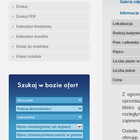
Gratis - Przedwstępna Umowa Nota
Galeria zdj
Drukuj
Informacje
Drukuj PDF
Lokalizacja
Kalkulator kredytowy
Rodzaj budynk
Kalkulator kosztów
Pow. całkowita
Dodaj do notatnika
Piętro
Pokaż notatnik
Liczba pięter 
Liczba pokoi
Cena
Z ogrom
sprzeda
blisko 
rozległy
zapewnia
Osiedle 
oferując