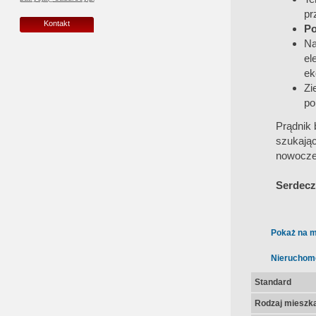
pr
Kontakt
Po
Na
el
ek
Zi
po
Prądnik 
szukają
nowocze
Serdecz
Pokaż na m
Nieruchom
Standard
Rodzaj mieszk