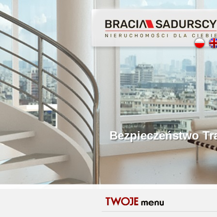
Profesjonalne Poś
Bezpieczeństwo Tr
Licencjonowani P
Gwarancja Zwrotu