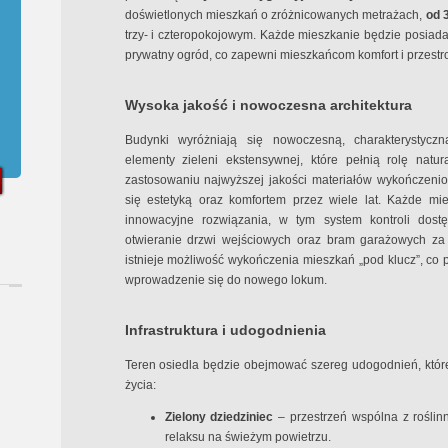
doświetlonych mieszkań o zróżnicowanych metrażach,
od 
trzy- i czteropokojowym. Każde mieszkanie będzie posiada
prywatny ogród, co zapewni mieszkańcom komfort i przestr
Wysoka jakość i nowoczesna architektura
Budynki wyróżniają się nowoczesną, charakterystyczn
elementy zieleni ekstensywnej, które pełnią rolę natura
zastosowaniu najwyższej jakości materiałów wykończeni
się estetyką oraz komfortem przez wiele lat. Każde m
innowacyjne rozwiązania, w tym system kontroli dostę
otwieranie drzwi wejściowych oraz bram garażowych z
istnieje możliwość wykończenia mieszkań „pod klucz”, co 
wprowadzenie się do nowego lokum.
Infrastruktura i udogodnienia
Teren osiedla będzie obejmować szereg udogodnień, któr
życia:
Zielony dziedziniec
– przestrzeń wspólna z roślin
relaksu na świeżym powietrzu.