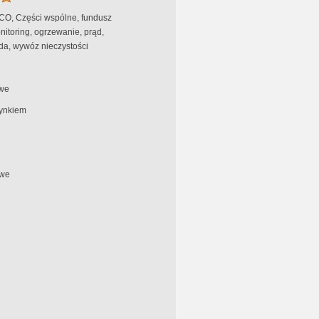
 CO, Części wspólne, fundusz
itoring, ogrzewanie, prąd,
da, wywóz nieczystości
we
ynkiem
we