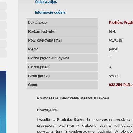
ępna Umowa Notarialna
Galeria zdjęć
Informacje ogólne
Lokalizacja
Kraków, Prądn
Rodzaj budynku
blok
Pow. całkowita [m2]
65.02 m²
Piętro
parter
Liczba pięter w budynku
7
Liczba pokoi
3
Cena garażu
55000
Cena
832 256 PLN
(
Nowoczesne mieszkania w sercu Krakowa
Prowizja 0%
O
siedle na Prądniku Białym
to nowoczesna inwestycja m
prestiżowej lokalizacji w Krakowie. Jest to jednoeta
powstaną
trzy 8-kondygnacyjne budynki
. W ofercie