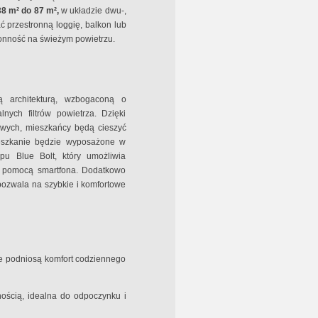
38 m² do 87 m²,
w układzie dwu-,
ć przestronną loggię, balkon lub
onność na świeżym powietrzu.
ą architekturą, wzbogaconą o
lnych filtrów powietrza. Dzięki
owych, mieszkańcy będą cieszyć
ieszkanie będzie wyposażone w
pu Blue Bolt, który umożliwia
a pomocą smartfona. Dodatkowo
pozwala na szybkie i komfortowe
e podniosą komfort codziennego
nością, idealna do odpoczynku i