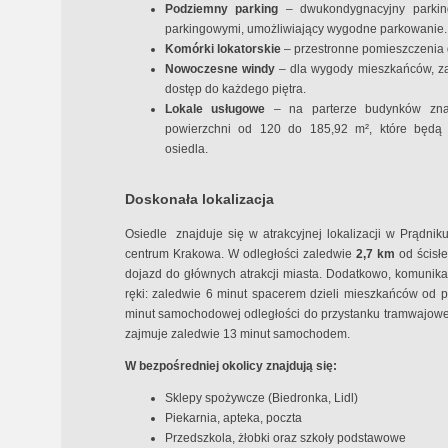
Podziemny parking
– dwukondygnacyjny parkin
parkingowymi, umożliwiający wygodne parkowanie.
Komórki lokatorskie
– przestronne pomieszczenia 
Nowoczesne windy
– dla wygody mieszkańców, za
dostęp do każdego piętra.
Lokale usługowe
– na parterze budynków zna
powierzchni od 120 do 185,92 m², które będą 
osiedla.
Doskonała lokalizacja
Osiedle znajduje się w atrakcyjnej lokalizacji w Prądni
centrum Krakowa. W odległości zaledwie
2,7 km
od ścisł
dojazd do głównych atrakcji miasta. Dodatkowo, komunikac
ręki: zaledwie 6 minut spacerem dzieli mieszkańców od 
minut samochodowej odległości do przystanku tramwajow
zajmuje zaledwie 13 minut samochodem.
W bezpośredniej okolicy znajdują się:
Sklepy spożywcze (Biedronka, Lidl)
Piekarnia, apteka, poczta
Przedszkola, żłobki oraz szkoły podstawowe