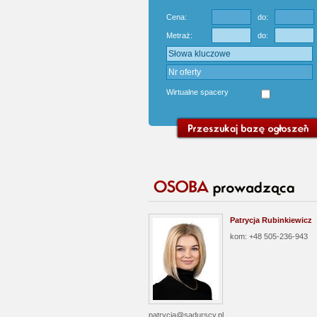
Cena:
do:
Metraż:
do:
Wirtualne spacery
Patrycja Rubinkiewicz
kom: +48 505-236-943
patrycja@sadurscy.pl