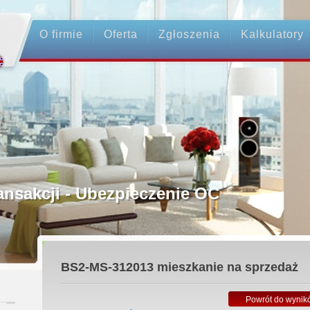
O firmie
Oferta
Zgłoszenia
Kalkulatory
rednictwo
ansakcji - Ubezpieczenie OC
ośrednicy
BS2-MS-312013
mieszkanie na sprzedaż
 Zadatku
Powrót do wynik