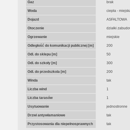
Gaz
brak
Woda
ciepła - miejsk
Dojazd
ASFALTOWA
Otoczenie
działki zabud
Ogrzewanie
miejskie
Odległość do komunikacji publicznej [m]
200
Odl. do sklepu [m]
50
Odl. do szkoły [m]
300
Odl. do przedszkola [m]
200
Winda
tak
Liczba wind
1
Liczba tarasów
1
Usytuowanie
jednostronne
Drzwi antywłamaniowe
tak
Przystosowania dla niepełnosprawnych
tak