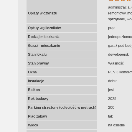
administracja,
Opłaty w czynszu
remontowy, mon
sprzątanie, wo
Opłaty wg liczników
prąd
Rodzaj mieszkania
jednopoziomo
Garaż - mieszkanie
garaż pod bud
Stan lokalu
deweloperski
Stan prawny
Własność
Okna
PCV 3 komoro
Instalacje
dobre
Balkon
jest
Rok budowy
2025
Parking strzeżony (odległość w metrach)
200
Plac zabaw
tak
Widok
na osiedle