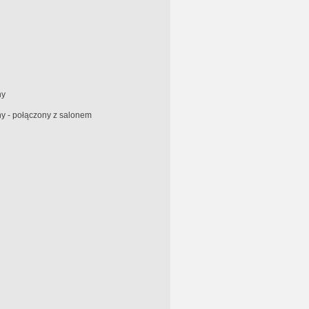
ny
y - połączony z salonem