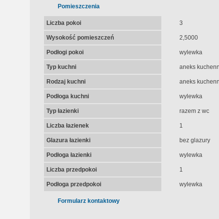
Pomieszczenia
Liczba pokoi
3
Wysokość pomieszczeń
2,5000
Podłogi pokoi
wylewka
Typ kuchni
aneks kuchen
Rodzaj kuchni
aneks kuchenn
Podłoga kuchni
wylewka
Typ łazienki
razem z wc
Liczba łazienek
1
Glazura łazienki
bez glazury
Podłoga łazienki
wylewka
Liczba przedpokoi
1
Podłoga przedpokoi
wylewka
Formularz kontaktowy