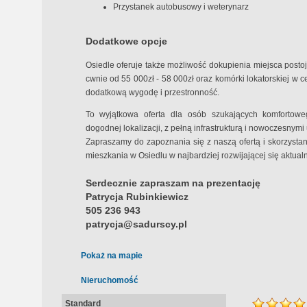
Przystanek autobusowy i weterynarz
Dodatkowe opcje
Osiedle oferuje także możliwość dokupienia miejsca pos
cwnie od 55 000zł - 58 000zł oraz komórki lokatorskiej w 
dodatkową wygodę i przestronność.
To wyjątkowa oferta dla osób szukających komfortow
dogodnej lokalizacji, z pełną infrastrukturą i nowoczesnym
Zapraszamy do zapoznania się z naszą ofertą i skorzyst
mieszkania w Osiedlu w najbardziej rozwijającej się aktual
Serdecznie zapraszam na prezentację
Patrycja Rubinkiewicz
505 236 943
patrycja@sadurscy.pl
Pokaż na mapie
Nieruchomość
Standard