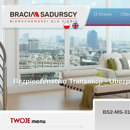
O firmie
Ofe
Profesjonalne Pośrednictwo
Bezpieczeństwo Transakcji - Ubez
Licencjonowani Pośrednicy
BS2-MS-31
Gwarancja Zwrotu Zadatku