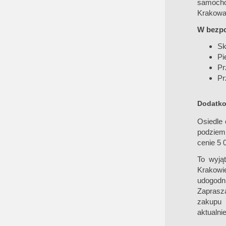
samocho
Krakowa
W bezpoś
Sk
Pi
Pr
Pr
Dodatko
Osiedle 
podziem
cenie 5 
To wyją
Krakowie
udogodni
Zaprasza
zakupu 
aktualni