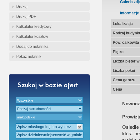
Gratis - Przedwstępna Umowa Nota
Galeria zdj
Drukuj
Informacje
Drukuj PDF
Lokalizacja
Kalkulator kredytowy
Rodzaj budynk
Kalkulator kosztów
Pow. całkowita
Dodaj do notatnika
Piętro
Pokaż notatnik
Liczba pięter 
Liczba pokoi
Cena garażu
Cena
Nowocze
Prowizj
O
siedl
która po