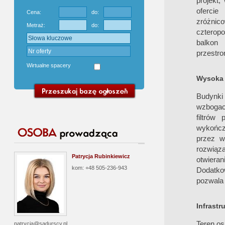
projekt
oferci
Cena:
do:
zróżnic
Metraż:
do:
czterop
balkon
przestro
Wirtualne spacery
Wysoka 
Budynki
wzbogaco
filtrów
wykończ
przez w
rozwiąz
Patrycja Rubinkiewicz
otwieran
kom: +48 505-236-943
Dodatko
pozwala 
Infrastr
Teren os
patrycja@sadurscy.pl