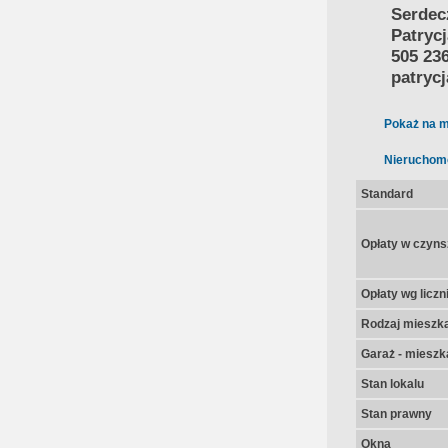
Serdec
Patryc
505 23
patryc
Pokaż na m
Nieruchom
Standard
Opłaty w czyns
Opłaty wg licz
Rodzaj mieszk
Garaż - mieszk
Stan lokalu
Stan prawny
Okna