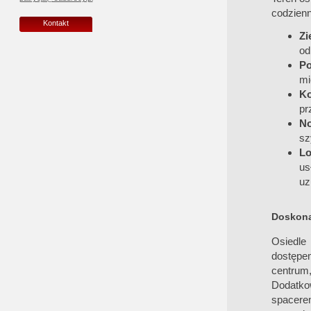
codzienn
Kontakt
Zi
od
Po
mi
Ko
pr
N
sz
Lo
us
uz
Doskonał
Osiedle 
dostępe
centrum
Dodatkow
spacere