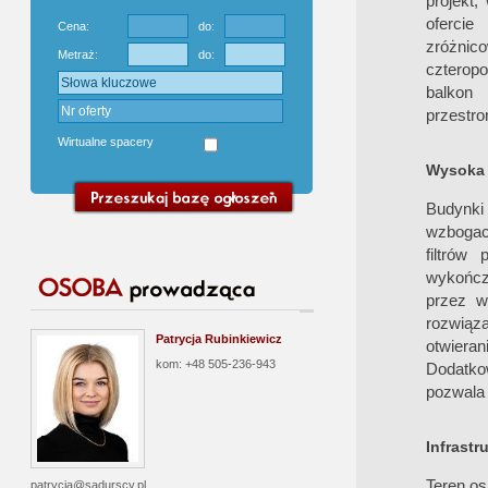
projekt
oferci
Cena:
do:
zróżnic
Metraż:
do:
czterop
balkon
przestro
Wirtualne spacery
Wysoka 
Budynki
wzbogaco
filtrów
wykończ
przez w
rozwiąz
Patrycja Rubinkiewicz
otwieran
kom: +48 505-236-943
Dodatko
pozwala 
Infrastr
Teren os
patrycja@sadurscy.pl