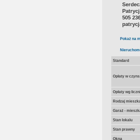
Serdec
Patryc
505 23
patryc
Pokaż na m
Nieruchom
Standard
Opłaty w czyns
Opłaty wg licz
Rodzaj mieszk
Garaż - mieszk
Stan lokalu
Stan prawny
Okna