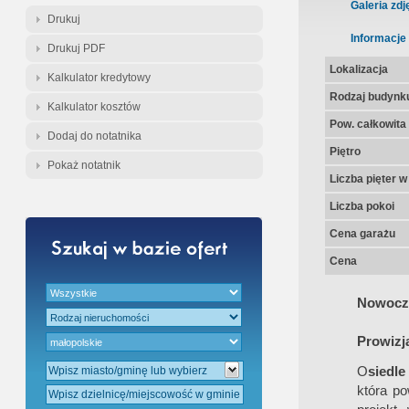
Gratis - Przedwstępna Umowa Nota
Galeria zdj
Drukuj
Informacje
Drukuj PDF
Lokalizacja
Kalkulator kredytowy
Rodzaj budynk
Kalkulator kosztów
Pow. całkowita
Dodaj do notatnika
Piętro
Pokaż notatnik
Liczba pięter 
Liczba pokoi
Cena garażu
Cena
Nowocze
Prowizj
O
siedl
która po