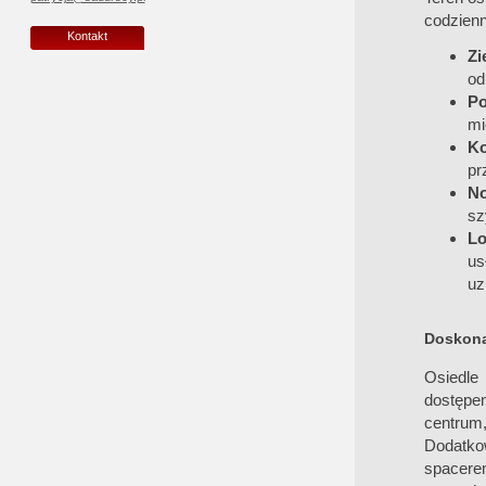
codzienn
Kontakt
Zi
od
Po
mi
Ko
pr
N
sz
Lo
us
uz
Doskonał
Osiedle 
dostępe
centrum
Dodatkow
spacere