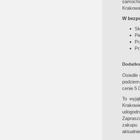
samocho
Krakowa
W bezpoś
Sk
Pi
Pr
Pr
Dodatko
Osiedle 
podziem
cenie 5 
To wyją
Krakowie
udogodni
Zaprasza
zakupu 
aktualni