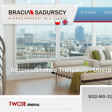
O firmie
Ofe
Profesjonalne Pośrednictwo
Bezpieczeństwo Transakcji - Ubez
Licencjonowani Pośrednicy
BS2-MS-31
Gwarancja Zwrotu Zadatku