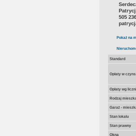
Serdec
Patryc
505 23
patryc
Pokaż na m
Nieruchom
Standard
Opłaty w czyns
Opłaty wg licz
Rodzaj mieszk
Garaż - mieszk
Stan lokalu
Stan prawny
Okna