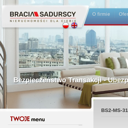
O firmie
Ofe
Profesjonalne Pośrednictwo
Bezpieczeństwo Transakcji - Ubez
Licencjonowani Pośrednicy
BS2-MS-31
Gwarancja Zwrotu Zadatku