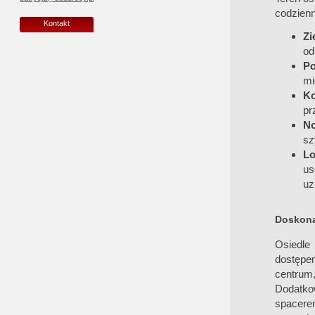
codzienn
Kontakt
Zi
od
Po
mi
Ko
pr
N
sz
Lo
us
uz
Doskonał
Osiedle 
dostępe
centrum
Dodatkow
spacere