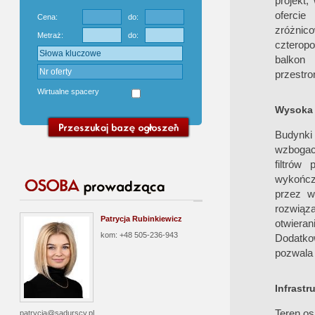
projekt
oferci
Cena:
do:
zróżnic
Metraż:
do:
czterop
balkon
przestro
Wirtualne spacery
Wysoka 
Budynki
wzbogaco
filtrów
wykończ
przez w
rozwiąz
Patrycja Rubinkiewicz
otwieran
kom: +48 505-236-943
Dodatko
pozwala 
Infrastr
Teren os
patrycja@sadurscy.pl