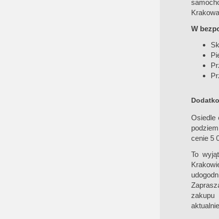
samocho
Krakowa
W bezpoś
Sk
Pi
Pr
Pr
Dodatko
Osiedle 
podziem
cenie 5 
To wyją
Krakowie
udogodni
Zaprasza
zakupu 
aktualni