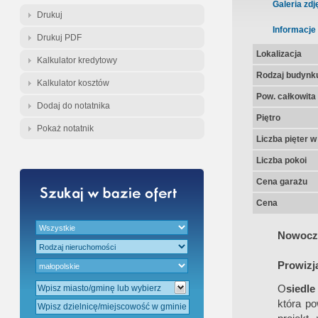
Gratis - Przedwstępna Umowa Nota
Galeria zdj
Drukuj
Informacje
Drukuj PDF
Lokalizacja
Kalkulator kredytowy
Rodzaj budynk
Kalkulator kosztów
Pow. całkowita
Dodaj do notatnika
Piętro
Pokaż notatnik
Liczba pięter 
Liczba pokoi
Cena garażu
Cena
Nowocze
Prowizj
O
siedl
która po