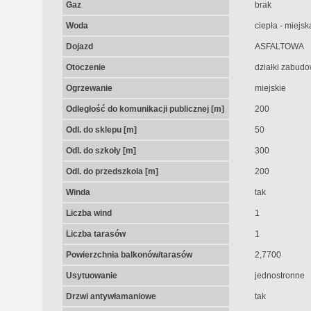
Gaz
brak
Woda
ciepła - miejsk
Dojazd
ASFALTOWA
Otoczenie
działki zabud
Ogrzewanie
miejskie
Odległość do komunikacji publicznej [m]
200
Odl. do sklepu [m]
50
Odl. do szkoły [m]
300
Odl. do przedszkola [m]
200
Winda
tak
Liczba wind
1
Liczba tarasów
1
Powierzchnia balkonów/tarasów
2,7700
Usytuowanie
jednostronne
Drzwi antywłamaniowe
tak