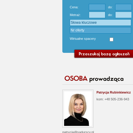
Cena:
do:
Metraż:
do:
Wirtualne spacery
Patrycja Rubinkiewicz
kom: +48 505-236-943
patrycja@sadurscy.pl