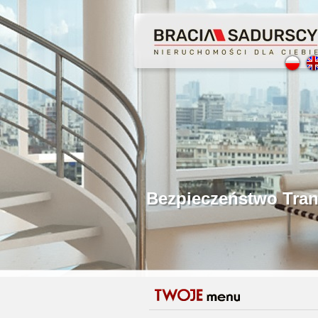
Profesjonalne Poś
Bezpieczeństwo Tr
Licencjonowani P
Gwarancja Zwrotu