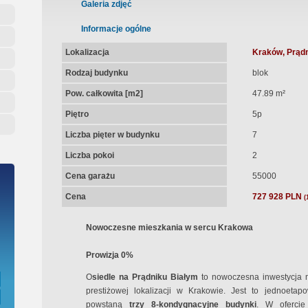
ępna Umowa Notarialna
Galeria zdjęć
Informacje ogólne
Lokalizacja
Kraków, Prądn
Rodzaj budynku
blok
Pow. całkowita [m2]
47.89 m²
Piętro
5p
Liczba pięter w budynku
7
Liczba pokoi
2
Cena garażu
55000
Cena
727 928 PLN
(
Nowoczesne mieszkania w sercu Krakowa
Prowizja 0%
O
siedle na Prądniku Białym
to nowoczesna inwestycja m
prestiżowej lokalizacji w Krakowie. Jest to jednoeta
powstaną
trzy 8-kondygnacyjne budynki
. W ofercie