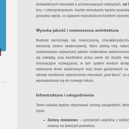
doświetlonych mieszkań o zróżnicowanych metrażach,
od 
trzy- i czteropokojowym. Każde mieszkanie będzie posiada
prywatny ogród, co zapewni mieszkańcom komfort i przestr
Wysoka jakość i nowoczesna architektura
Budynki wyróżniają się nowoczesną, charakterystyczn
elementy zieleni ekstensywnej, które pełnią rolę natura
zastosowaniu najwyższej jakości materiałów wykończeni
się estetyką oraz komfortem przez wiele lat. Każde m
innowacyjne rozwiązania, w tym system kontroli dostę
otwieranie drzwi wejściowych oraz bram garażowych z
istnieje możliwość wykończenia mieszkań „pod klucz”, co 
wprowadzenie się do nowego lokum.
Infrastruktura i udogodnienia
Teren osiedla będzie obejmować szereg udogodnień, któr
życia:
Zielony dziedziniec
– przestrzeń wspólna z roślin
relaksu na świeżym powietrzu.