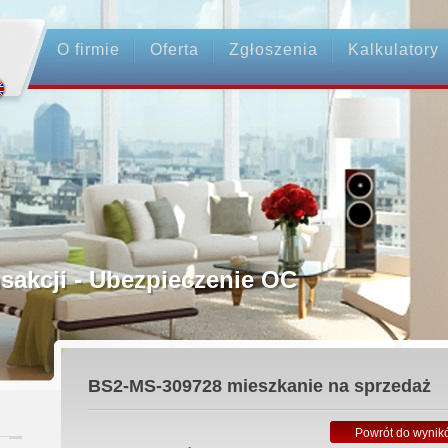
O firmie
Oferta
Zgłoszenia
Kalkulatory
rednictwo
ansakcji - Ubezpieczenie OC
ośrednicy
BS2-MS-309728
mieszkanie na sprzedaż
 Zadatku
Powrót do wynik