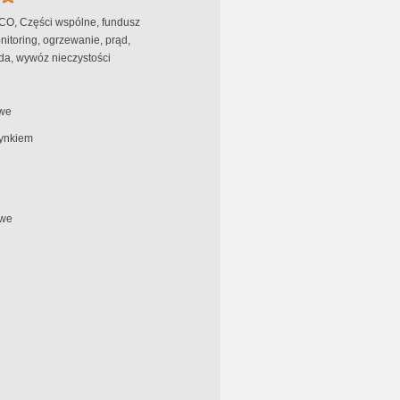
 CO, Części wspólne, fundusz
itoring, ogrzewanie, prąd,
da, wywóz nieczystości
we
ynkiem
we