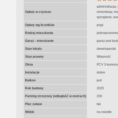
administracja,
Opłaty w czynszu
remontowy, mon
sprzątanie, wo
Opłaty wg liczników
prąd
Rodzaj mieszkania
jednopoziomo
Garaż - mieszkanie
garaż pod bud
Stan lokalu
deweloperski
Stan prawny
Własność
Okna
PCV 3 komoro
Instalacje
dobre
Balkon
jest
Rok budowy
2025
Parking strzeżony (odległość w metrach)
200
Plac zabaw
tak
Widok
na osiedle