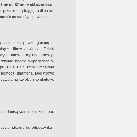
38 m² do 87 m²,
w układzie dwu-,
ć przestronną loggię, balkon lub
onność na świeżym powietrzu.
ą architekturą, wzbogaconą o
lnych filtrów powietrza. Dzięki
owych, mieszkańcy będą cieszyć
ieszkanie będzie wyposażone w
pu Blue Bolt, który umożliwia
a pomocą smartfona. Dodatkowo
pozwala na szybkie i komfortowe
e podniosą komfort codziennego
nością, idealna do odpoczynku i