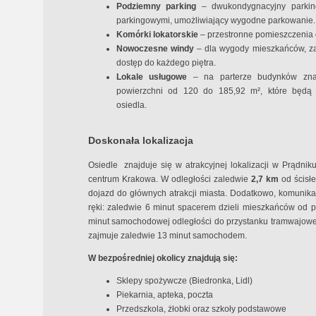
Podziemny parking
– dwukondygnacyjny parkin
parkingowymi, umożliwiający wygodne parkowanie.
Komórki lokatorskie
– przestronne pomieszczenia 
Nowoczesne windy
– dla wygody mieszkańców, za
dostęp do każdego piętra.
Lokale usługowe
– na parterze budynków zna
powierzchni od 120 do 185,92 m², które będą 
osiedla.
Doskonała lokalizacja
Osiedle znajduje się w atrakcyjnej lokalizacji w Prądni
centrum Krakowa. W odległości zaledwie
2,7 km
od ścisł
dojazd do głównych atrakcji miasta. Dodatkowo, komunikac
ręki: zaledwie 6 minut spacerem dzieli mieszkańców od 
minut samochodowej odległości do przystanku tramwajow
zajmuje zaledwie 13 minut samochodem.
W bezpośredniej okolicy znajdują się:
Sklepy spożywcze (Biedronka, Lidl)
Piekarnia, apteka, poczta
Przedszkola, żłobki oraz szkoły podstawowe