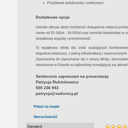
Przystanek autobusowy i weterynarz
Dodatkowe opcje
Osiedle oferuje także możliwość dokupienia miejsca pos
cwnie od 55 000zł - 58 000zł oraz komórki lokatorskiej w 
dodatkową wygodę i przestronność.
To wyjątkowa oferta dla osób szukających komfortow
dogodnej lokalizacji, z pełną infrastrukturą i nowoczesnym
Zapraszamy do zapoznania się z naszą ofertą i skorzyst
mieszkania w Osiedlu w najbardziej rozwijającej się aktual
Serdecznie zapraszam na prezentację
Patrycja Rubinkiewicz
505 236 943
patrycja@sadurscy.pl
Pokaż na mapie
Nieruchomość
Standard