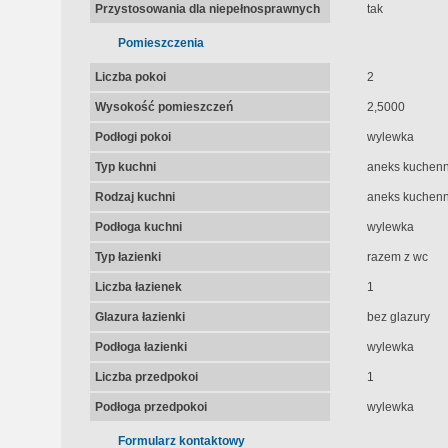
Przystosowania dla niepełnosprawnych
tak
Pomieszczenia
Liczba pokoi
2
Wysokość pomieszczeń
2,5000
Podłogi pokoi
wylewka
Typ kuchni
aneks kuchen
Rodzaj kuchni
aneks kuchenn
Podłoga kuchni
wylewka
Typ łazienki
razem z wc
Liczba łazienek
1
Glazura łazienki
bez glazury
Podłoga łazienki
wylewka
Liczba przedpokoi
1
Podłoga przedpokoi
wylewka
Formularz kontaktowy