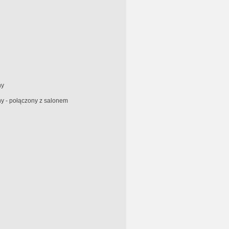
ny
y - połączony z salonem