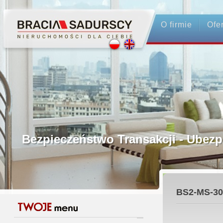
O firmie
Ofe
Profesjonalne Pośrednictwo
Bezpieczeństwo Transakcji - Ubez
Licencjonowani Pośrednicy
BS2-MS-30
Gwarancja Zwrotu Zadatku