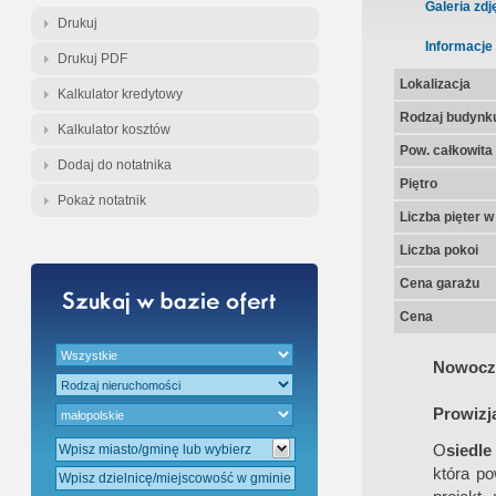
Gratis - Przedwstępna Umowa Nota
Galeria zdj
Drukuj
Informacje
Drukuj PDF
Lokalizacja
Kalkulator kredytowy
Rodzaj budynk
Kalkulator kosztów
Pow. całkowita
Dodaj do notatnika
Piętro
Pokaż notatnik
Liczba pięter 
Liczba pokoi
Cena garażu
Cena
Nowocze
Prowizj
O
siedl
która po