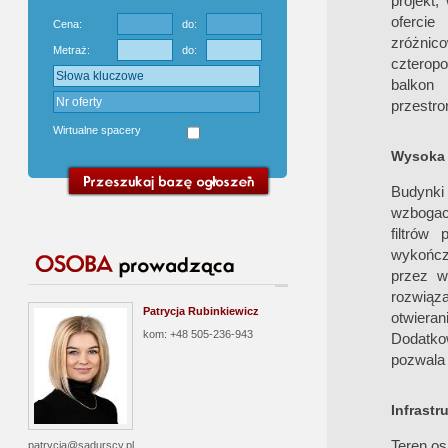
projekt
oferci
Cena:
do:
zróżnic
Metraż:
do:
czterop
balkon
przestro
Wirtualne spacery
Wysoka 
Budynki
wzbogaco
filtrów
wykończ
przez w
rozwiąz
Patrycja Rubinkiewicz
otwieran
kom: +48 505-236-943
Dodatko
pozwala 
Infrastr
Teren os
patrycja@sadurscy.pl