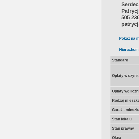
Serdec
Patryc
505 23
patryc
Pokaż na m
Nieruchom
Standard
Opłaty w czyns
Opłaty wg licz
Rodzaj mieszk
Garaż - mieszk
Stan lokalu
Stan prawny
Okna