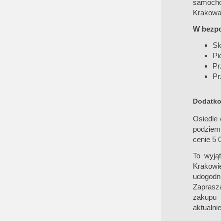
samocho
Krakowa
W bezpoś
Sk
Pi
Pr
Pr
Dodatko
Osiedle 
podziem
cenie 5 
To wyją
Krakowie
udogodni
Zaprasza
zakupu 
aktualni