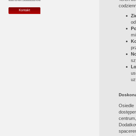
codzienn
Kontakt
Zi
od
Po
mi
Ko
pr
N
sz
Lo
us
uz
Doskonał
Osiedle 
dostępe
centrum
Dodatkow
spacere