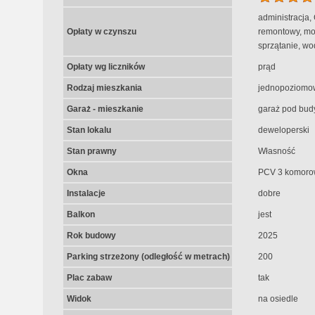
administracja,
Opłaty w czynszu
remontowy, mon
sprzątanie, wo
Opłaty wg liczników
prąd
Rodzaj mieszkania
jednopoziomo
Garaż - mieszkanie
garaż pod bud
Stan lokalu
deweloperski
Stan prawny
Własność
Okna
PCV 3 komoro
Instalacje
dobre
Balkon
jest
Rok budowy
2025
Parking strzeżony (odległość w metrach)
200
Plac zabaw
tak
Widok
na osiedle