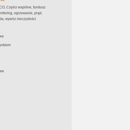
 CO, Części wspólne, fundusz
itoring, ogrzewanie, prąd,
da, wywóz nieczystości
we
ynkiem
we