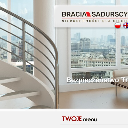
Profesjonalne Poś
Bezpieczeństwo Tr
Licencjonowani P
Gwarancja Zwrotu