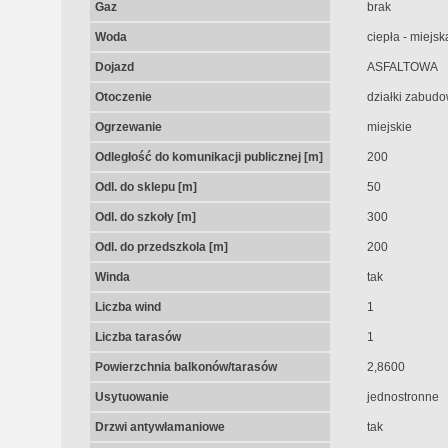
Gaz
brak
Woda
ciepła - miejsk
Dojazd
ASFALTOWA
Otoczenie
działki zabud
Ogrzewanie
miejskie
Odległość do komunikacji publicznej [m]
200
Odl. do sklepu [m]
50
Odl. do szkoły [m]
300
Odl. do przedszkola [m]
200
Winda
tak
Liczba wind
1
Liczba tarasów
1
Powierzchnia balkonów/tarasów
2,8600
Usytuowanie
jednostronne
Drzwi antywłamaniowe
tak