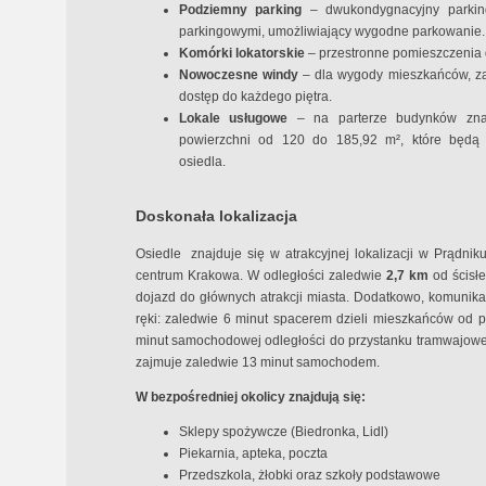
Podziemny parking
– dwukondygnacyjny parkin
parkingowymi, umożliwiający wygodne parkowanie.
Komórki lokatorskie
– przestronne pomieszczenia 
Nowoczesne windy
– dla wygody mieszkańców, za
dostęp do każdego piętra.
Lokale usługowe
– na parterze budynków zna
powierzchni od 120 do 185,92 m², które będą 
osiedla.
Doskonała lokalizacja
Osiedle znajduje się w atrakcyjnej lokalizacji w Prądni
centrum Krakowa. W odległości zaledwie
2,7 km
od ścisł
dojazd do głównych atrakcji miasta. Dodatkowo, komunikac
ręki: zaledwie 6 minut spacerem dzieli mieszkańców od 
minut samochodowej odległości do przystanku tramwajow
zajmuje zaledwie 13 minut samochodem.
W bezpośredniej okolicy znajdują się:
Sklepy spożywcze (Biedronka, Lidl)
Piekarnia, apteka, poczta
Przedszkola, żłobki oraz szkoły podstawowe