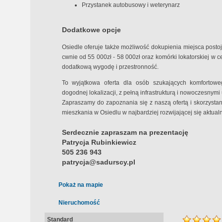
Przystanek autobusowy i weterynarz
Dodatkowe opcje
Osiedle oferuje także możliwość dokupienia miejsca pos
cwnie od 55 000zł - 58 000zł oraz komórki lokatorskiej w 
dodatkową wygodę i przestronność.
To wyjątkowa oferta dla osób szukających komfortow
dogodnej lokalizacji, z pełną infrastrukturą i nowoczesnym
Zapraszamy do zapoznania się z naszą ofertą i skorzyst
mieszkania w Osiedlu w najbardziej rozwijającej się aktual
Serdecznie zapraszam na prezentację
Patrycja Rubinkiewicz
505 236 943
patrycja@sadurscy.pl
Pokaż na mapie
Nieruchomość
Standard