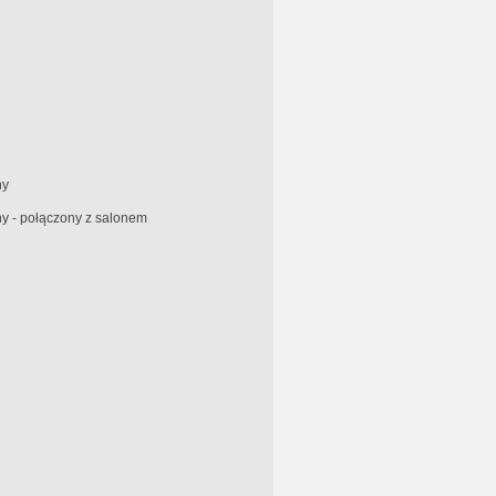
ny
y - połączony z salonem