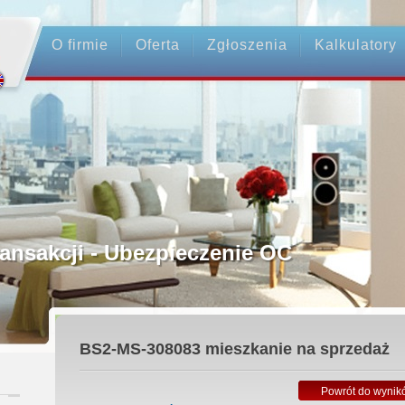
O firmie
Oferta
Zgłoszenia
Kalkulatory
rednictwo
ansakcji - Ubezpieczenie OC
ośrednicy
BS2-MS-308083
mieszkanie na sprzedaż
 Zadatku
Powrót do wynik