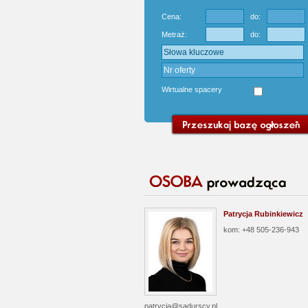
Cena:
do:
Metraż:
do:
Wirtualne spacery
Patrycja Rubinkiewicz
kom: +48 505-236-943
patrycja@sadurscy.pl