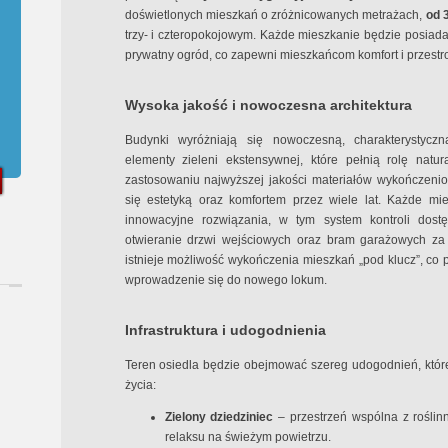
doświetlonych mieszkań o zróżnicowanych metrażach,
od 
trzy- i czteropokojowym. Każde mieszkanie będzie posiada
prywatny ogród, co zapewni mieszkańcom komfort i przestr
Wysoka jakość i nowoczesna architektura
Budynki wyróżniają się nowoczesną, charakterystyczn
elementy zieleni ekstensywnej, które pełnią rolę natura
zastosowaniu najwyższej jakości materiałów wykończeni
się estetyką oraz komfortem przez wiele lat. Każde m
innowacyjne rozwiązania, w tym system kontroli dostę
otwieranie drzwi wejściowych oraz bram garażowych z
istnieje możliwość wykończenia mieszkań „pod klucz”, co 
wprowadzenie się do nowego lokum.
Infrastruktura i udogodnienia
Teren osiedla będzie obejmować szereg udogodnień, któr
życia:
Zielony dziedziniec
– przestrzeń wspólna z roślin
relaksu na świeżym powietrzu.