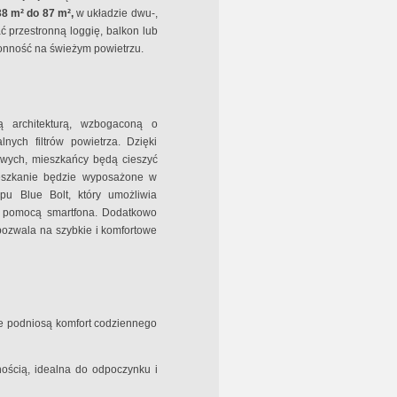
38 m² do 87 m²,
w układzie dwu-,
ć przestronną loggię, balkon lub
onność na świeżym powietrzu.
ą architekturą, wzbogaconą o
lnych filtrów powietrza. Dzięki
owych, mieszkańcy będą cieszyć
ieszkanie będzie wyposażone w
pu Blue Bolt, który umożliwia
a pomocą smartfona. Dodatkowo
pozwala na szybkie i komfortowe
e podniosą komfort codziennego
nością, idealna do odpoczynku i