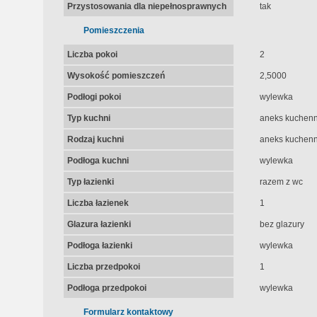
Przystosowania dla niepełnosprawnych
tak
Pomieszczenia
Liczba pokoi
2
Wysokość pomieszczeń
2,5000
Podłogi pokoi
wylewka
Typ kuchni
aneks kuchen
Rodzaj kuchni
aneks kuchenn
Podłoga kuchni
wylewka
Typ łazienki
razem z wc
Liczba łazienek
1
Glazura łazienki
bez glazury
Podłoga łazienki
wylewka
Liczba przedpokoi
1
Podłoga przedpokoi
wylewka
Formularz kontaktowy