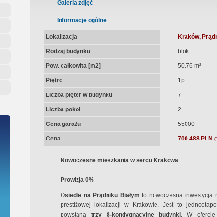
ępna Umowa Notarialna
Galeria zdjęć
Informacje ogólne
Lokalizacja
Kraków, Prądn
Rodzaj budynku
blok
Pow. całkowita [m2]
50.76 m²
Piętro
1p
Liczba pięter w budynku
7
Liczba pokoi
2
Cena garażu
55000
Cena
700 488 PLN
(
Nowoczesne mieszkania w sercu Krakowa
Prowizja 0%
O
siedle na Prądniku Białym
to nowoczesna inwestycja m
prestiżowej lokalizacji w Krakowie. Jest to jednoeta
powstaną
trzy 8-kondygnacyjne budynki
. W ofercie