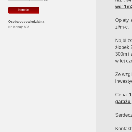
wc: 1m2
Kontakt
Opłaty 
Osoba odpowiedzialna
zł/m-c.
Nr licencji:
803
Najbliż
żłobek 
300m i 
w tej c
Ze wzgl
inwestyc
Cena:
1
garażu
Serdecz
Kontakt: