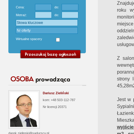
Znajdu
Cena:
do:
roku w
Metraż:
do:
monitor
miejsc
oddziel
zaledwi
Wirtualne spacery
usługo
Z salo
wewnętr
poranną
strony 
45,28m
Dariusz Zieliński
Jest w 
kom: +48 503-112-787
Sypialn
Nr licencji
20371
Łazienk
Mieszka
wyjście
m2 , sy
darek.zielinski@sadurscy.pl