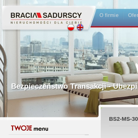
O firmie
Ofe
Profesjonalne Pośrednictwo
Bezpieczeństwo Transakcji - Ubez
Licencjonowani Pośrednicy
BS2-MS-30
Gwarancja Zwrotu Zadatku