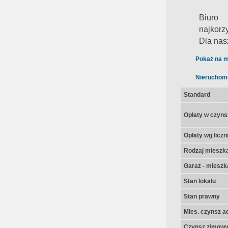
Biuro 
najkorz
Dla nas
Pokaż na m
Nieruchom
Standard
Opłaty w czyns
Opłaty wg licz
Rodzaj mieszk
Garaż - mieszk
Stan lokalu
Stan prawny
Mies. czynsz a
Czynsz zimow