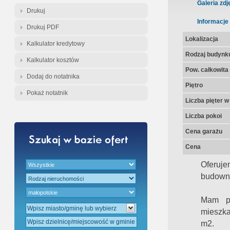
Gratis - Przedwstępna Umowa Nota
Galeria zdj
Drukuj
Informacje
Drukuj PDF
Lokalizacja
Kalkulator kredytowy
Rodzaj budynk
Kalkulator kosztów
Pow. całkowita
Dodaj do notatnika
Piętro
Pokaż notatnik
Liczba pięter 
Liczba pokoi
Cena garażu
Cena
Oferu
budownic
Mam pr
mieszka
m2.