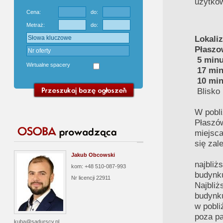
użytko
Cena:
do:
Metraż:
do:
Lokaliz
Płaszo
5 minu
Wirtualne spacery
17 mi
10 mi
Blisko
W pobli
Płaszó
miejsca
się zal
Jakub Obcowski
najbliż
kom: +48 510-087-993
budynk
Nr licencji
22911
Najbliż
budynk
w pobli
poza pa
kuba@sadurscy.pl