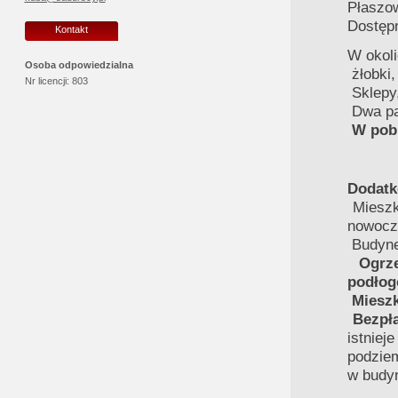
Płaszow
Dostęp
Kontakt
W okoli
Osoba odpowiedzialna
żłobki,
Nr licencji:
803
Sklepy,
Dwa par
W pobl
Dodatk
Mieszk
nowocz
Budyne
Ogrz
podłog
Mieszk
Bezpł
istnie
podzie
w budy