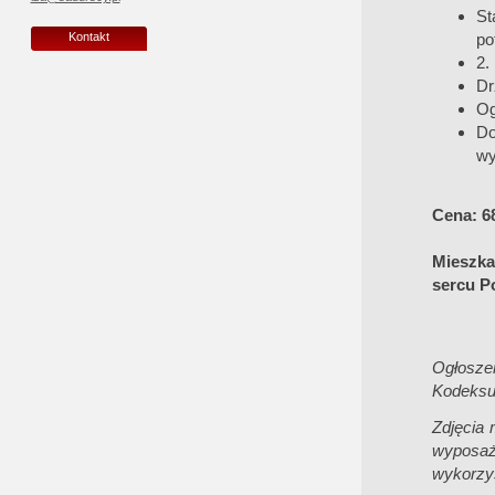
St
po
Kontakt
2.
Dr
Og
Do
wy
Cena: 68
Mieszka
sercu P
Ogłoszen
Kodeksu
Zdjęcia 
wyposaż
wykorzys