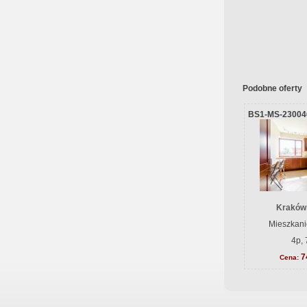
Podobne oferty
BS1-MS-23004
Kraków
Mieszkani
4p, 
7
Cena: