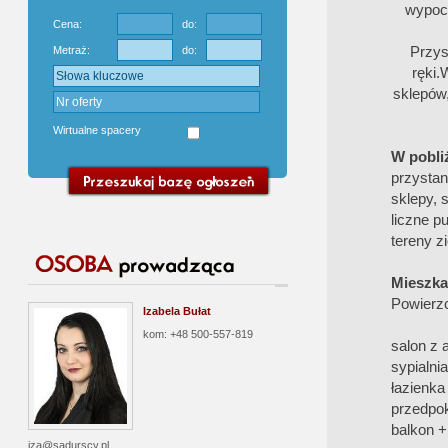
wypocz
Cena:
do:
Przys
Metraż:
do:
ręki.
sklepów,
Wirtualne spacery
W pobli
przystan
sklepy, 
liczne p
tereny z
Mieszka
Powierzc
Izabela Bułat
kom: +48 500-557-819
salon z
sypialni
łazienka
przedpok
balkon +
iza@sadurscy.pl