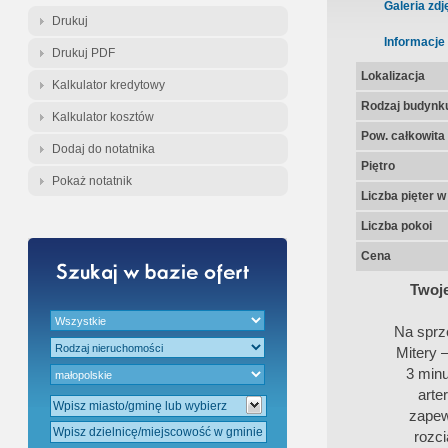
Gratis - Przedwstępna Umowa Nota
Galeria zdj
Drukuj
Informacje
Drukuj PDF
Lokalizacja
Kalkulator kredytowy
Rodzaj budynk
Kalkulator kosztów
Pow. całkowita
Dodaj do notatnika
Piętro
Pokaż notatnik
Liczba pięter 
Liczba pokoi
Cena
Twoje
Na sprz
Mitery 
3 min
arte
zapew
rozci