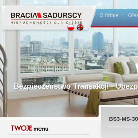
O firmie
Ofe
Profesjonalne Pośrednictwo
Bezpieczeństwo Transakcji - Ubez
Licencjonowani Pośrednicy
BS3-MS-30
Gwarancja Zwrotu Zadatku