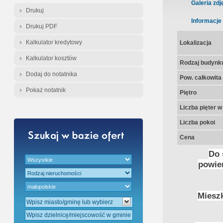
Gratis - Przedwstępna Umowa Nota
Galeria zdj
Drukuj
Informacje
Drukuj PDF
Kalkulator kredytowy
Lokalizacja
Kalkulator kosztów
Rodzaj budynk
Dodaj do notatnika
Pow. całkowita
Pokaż notatnik
Piętro
Liczba pięter 
Liczba pokoi
Cena
Do 
powie
Mieszk