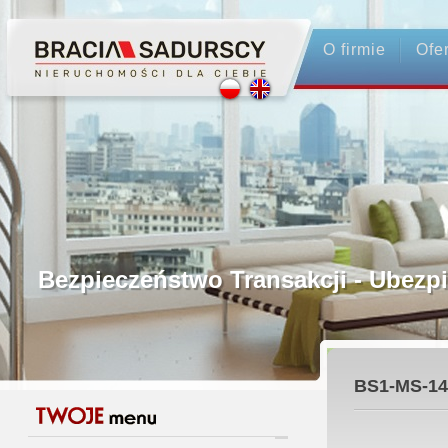
O firmie
Ofe
Profesjonalne Pośrednictwo
Bezpieczeństwo Transakcji - Ubez
Licencjonowani Pośrednicy
BS1-MS-14
Gwarancja Zwrotu Zadatku