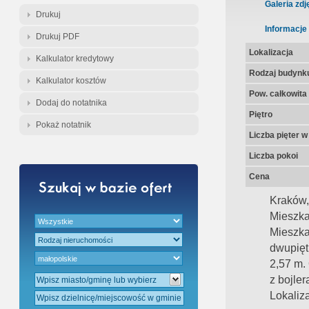
Gratis - Przedwstępna Umowa Nota
Galeria zdj
Drukuj
Informacje
Drukuj PDF
Lokalizacja
Kalkulator kredytowy
Rodzaj budynk
Kalkulator kosztów
Pow. całkowita
Dodaj do notatnika
Piętro
Pokaż notatnik
Liczba pięter 
Liczba pokoi
Cena
Kraków,
Mieszka
Mieszka
dwupięt
2,57 m.
z bojler
Lokaliza