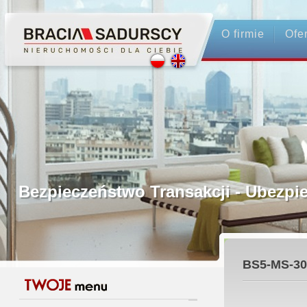
O firmie
Ofe
Profesjonalne Pośrednictwo
Bezpieczeństwo Transakcji - Ubez
Licencjonowani Pośrednicy
BS5-MS-30
Gwarancja Zwrotu Zadatku