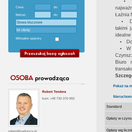
• W po
najważn
Cena:
do:
Łaźnia 
Metraż:
do:
• Dosko
takimi 
idealne 
Wirtualne spacery
• Dobrz
• W oko
Czynsz:
Biuro 
transakc
Szczegó
Pokaż na m
Robert Tendera
Nieruchom
kom: +48 730-370-993
Standard
Opłaty w czyns
Opłaty wg licz
robert@sadurscy.pl