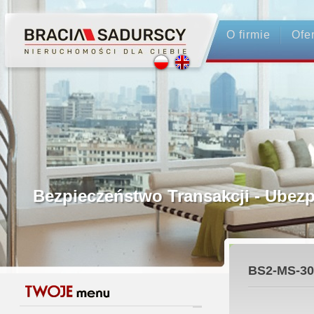
O firmie
Ofe
Profesjonalne Pośrednictwo
Bezpieczeństwo Transakcji - Ubez
Licencjonowani Pośrednicy
BS2-MS-30
Gwarancja Zwrotu Zadatku