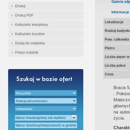
Gratis - Przedwstępna Umowa Nota
Galeria zdj
Drukuj
Informacje
Drukuj PDF
Lokalizacja
Kalkulator kredytowy
Rodzaj budynk
Kalkulator kosztów
Pow. całkowita
Dodaj do notatnika
Piętro
Pokaż notatnik
Liczba pięter 
Liczba pokoi
Cena
Bracia 
. Położ
Mateczn
głównych
na autos
życia.
Charakte