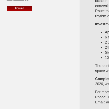
location
convenie
Kontakt
Route to
rhythm of 
Investme
Ap
6 
2 
24
St
10
The cent
space wh
Complet
2026, wit
For more
Phone: 
Email:
a