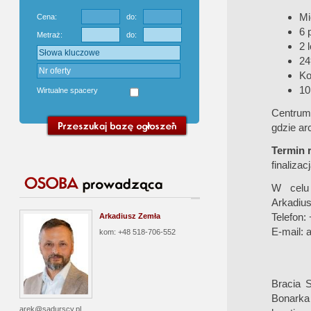
Mi
Cena:
do:
6 
Metraż:
do:
2 
24
Ko
10
Wirtualne spacery
Centrum 
gdzie ar
Termin r
finaliza
W celu 
Arkadiu
Telefon:
Arkadiusz Zemła
E-mail:
a
kom: +48 518-706-552
Bracia S
Bonarka
arek@sadurscy.pl