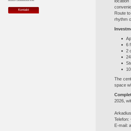
location
convenie
Kontakt
Route to
rhythm of 
Investme
Ap
6 
2 
24
St
10
The cent
space wh
Complet
2026, wit
Arkadiu
Telefon:
E-mail:
a