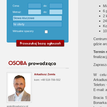
Mi
Cena:
do:
6 
Metraż:
do:
2 
24
Ko
10
Wirtualne spacery
Centrum 
gdzie ar
Termin r
finaliza
Zaprasz
W celu 
Arkadiusz Zemła
Arkadiu
kom: +48 518-706-552
Telefon:
E-mail:
a
Bracia S
Bonarka
arek@sadurscy.pl