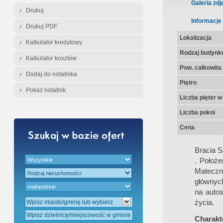
Gratis - Przedwstępna Umowa Nota
Galeria zdj
Drukuj
Informacje
Drukuj PDF
Lokalizacja
Kalkulator kredytowy
Rodzaj budynk
Kalkulator kosztów
Pow. całkowita
Dodaj do notatnika
Piętro
Pokaż notatnik
Liczba pięter 
Liczba pokoi
Cena
Bracia 
. Położ
Mateczn
głównych
na autos
życia.
Charakte