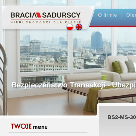
O firmie
Ofe
Profesjonalne Pośrednictwo
Bezpieczeństwo Transakcji - Ubez
Licencjonowani Pośrednicy
BS2-MS-30
Gwarancja Zwrotu Zadatku