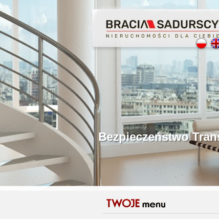
Profesjonalne Poś
Bezpieczeństwo Tr
Licencjonowani P
Gwarancja Zwrotu