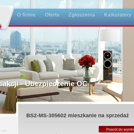
O firmie
Oferta
Zgłoszenia
Kalkulatory
rednictwo
ansakcji - Ubezpieczenie OC
ośrednicy
BS2-MS-305602
mieszkanie na sprzedaż
 Zadatku
Powrót do wynik