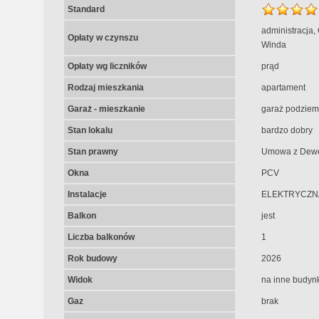
Standard
administracja,
Opłaty w czynszu
Winda
Opłaty wg liczników
prąd
Rodzaj mieszkania
apartament
Garaż - mieszkanie
garaż podziem
Stan lokalu
bardzo dobry
Stan prawny
Umowa z Dew
Okna
PCV
Instalacje
ELEKTRYCZN
Balkon
jest
Liczba balkonów
1
Rok budowy
2026
Widok
na inne budynk
Gaz
brak