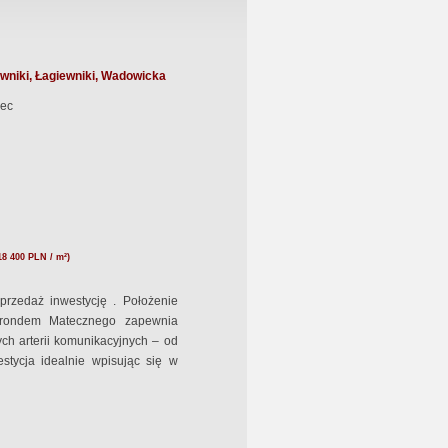
wniki, Łagiewniki, Wadowicka
ec
18 400 PLN / m²)
rzedaż inwestycję . Położenie
 rondem Matecznego zapewnia
ch arterii komunikacyjnych – od
estycja idealnie wpisując się w