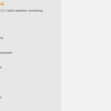
 CO, Części wspólne, monitoring,
ny
eloperem
A
i