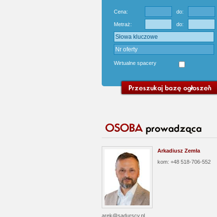
Cena:
do:
Metraż:
do:
Wirtualne spacery
Arkadiusz Zemła
kom: +48 518-706-552
arek@sadurscy.pl