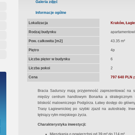
ępna Umowa Notarialna
Galeria zdjęć
Informacje ogólne
Lokalizacja
Kraków, Łagie
Rodzaj budynku
apartamentowi
Pow. całkowita [m2]
43.35 m²
Piętro
4p
Liczba pięter w budynku
6
Liczba pokoi
2
Cena
797 640 PLN
(
Bracia Sadurscy mają przyjemność zaprezentować na sp
między centrum handlowym Bonarka a strategicznym
bliskość malowniczego Podgórza. Łatwy dostęp do główny
Trasy Łagiewnickiej po szybki zjazd na autostradę. Inw
tętniący rytm miejskiego życia.
Charakterystyka inwestycji:
Mieszkania o powierzchni od 39 m² do 114 m²