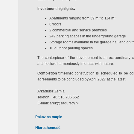
Investment highlights:
Apartments ranging from 39 m² to 114 m²
6 floors
2 commercial and service premises
249 parking spaces in the underground garage
Storage rooms available in the garage hall and on the
10 outdoor parking spaces
The centerpiece of the development is an extraordinary c
architecture harmoniously interacts with nature.
Completion timeline:
construction is scheduled to be com
agreements to be concluded by April 2027 at the latest.
Arkadiusz Zemła
Telefon: +48 518 706 552
E-mail:
arek@sadurscy.pl
Pokaż na mapie
Nieruchomość