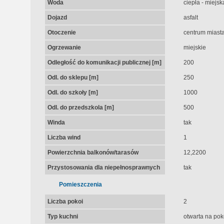
Woda
ciepła - miejsk
Dojazd
asfalt
Otoczenie
centrum miast
Ogrzewanie
miejskie
Odległość do komunikacji publicznej [m]
200
Odl. do sklepu [m]
250
Odl. do szkoły [m]
1000
Odl. do przedszkola [m]
500
Winda
tak
Liczba wind
1
Powierzchnia balkonów/tarasów
12,2200
Przystosowania dla niepełnosprawnych
tak
Pomieszczenia
Liczba pokoi
2
Typ kuchni
otwarta na pok