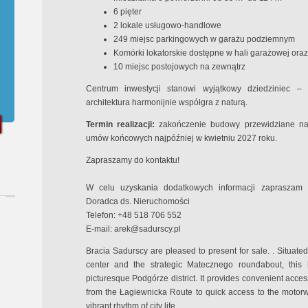
6 pięter
2 lokale usługowo-handlowe
249 miejsc parkingowych w garażu podziemnym
Komórki lokatorskie dostępne w hali garażowej oraz
10 miejsc postojowych na zewnątrz
Centrum inwestycji stanowi wyjątkowy dziedziniec – 
architektura harmonijnie współgra z naturą.
Termin realizacji:
zakończenie budowy przewidziane na l
umów końcowych najpóźniej w kwietniu 2027 roku.
Zapraszamy do kontaktu!
W celu uzyskania dodatkowych informacji zapraszam d
Doradca ds. Nieruchomości
Telefon: +48 518 706 552
E-mail:
arek@sadurscy.pl
Bracia Sadurscy are pleased to present for sale. . Situa
center and the strategic Matecznego roundabout, this l
picturesque Podgórze district. It provides convenient acces
from the Łagiewnicka Route to quick access to the motorway
vibrant rhythm of city life.