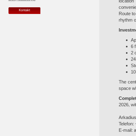
location
convenie
Kontakt
Route to
rhythm of 
Investme
Ap
6 
2 
24
St
10
The cent
space wh
Complet
2026, wit
Arkadiu
Telefon:
E-mail:
a