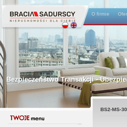
O firmie
Ofe
Profesjonalne Pośrednictwo
Bezpieczeństwo Transakcji - Ubez
Licencjonowani Pośrednicy
BS2-MS-30
Gwarancja Zwrotu Zadatku