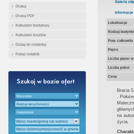
Gratis - Przedwstępna Umowa Nota
Galeria zdj
Drukuj
Informacje
Drukuj PDF
Lokalizacja
Kalkulator kredytowy
Rodzaj budynk
Kalkulator kosztów
Pow. całkowita
Dodaj do notatnika
Piętro
Pokaż notatnik
Liczba pięter 
Liczba pokoi
Cena
Bracia 
. Położ
Mateczn
głównych
na autos
życia.
Charakte