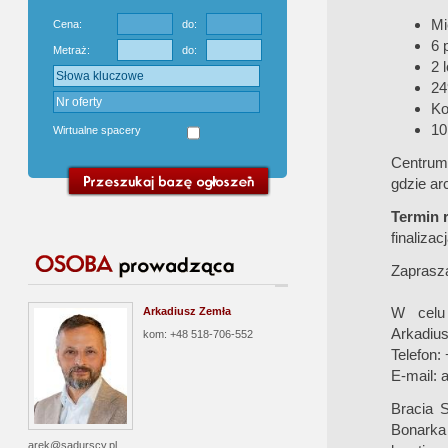
Mi
Cena:
do:
6 
Metraż:
do:
2 
24
Ko
10
Wirtualne spacery
Centrum 
gdzie ar
Termin r
finaliza
Zaprasz
W celu 
Arkadiusz Zemła
Arkadiu
kom: +48 518-706-552
Telefon:
E-mail:
a
Bracia S
Bonarka
arek@sadurscy.pl