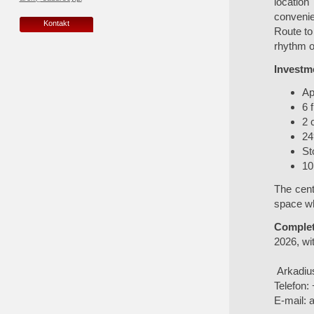
location
convenie
Kontakt
Route to
rhythm of 
Investme
Ap
6 
2 
24
St
10
The cent
space wh
Complet
2026, wit
Arkadiu
Telefon:
E-mail:
a