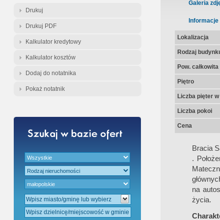
Gratis - Przedwstępna Umowa Nota
Galeria zdj
Drukuj
Informacje
Drukuj PDF
Lokalizacja
Kalkulator kredytowy
Rodzaj budynk
Kalkulator kosztów
Pow. całkowita
Dodaj do notatnika
Piętro
Pokaż notatnik
Liczba pięter 
Liczba pokoi
Cena
Bracia 
. Położ
Mateczn
głównych
na autos
życia.
Charakte