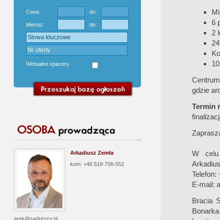
Mi
Cena:
do:
6 
Metraż:
do:
2 
24
Ko
10
Wirtualne spacery
Centrum 
gdzie ar
Termin r
finaliza
Zaprasz
W celu 
Arkadiusz Zemła
Arkadiu
kom: +48 518-706-552
Telefon:
E-mail:
a
Bracia S
Bonarka
arek@sadurscy.pl