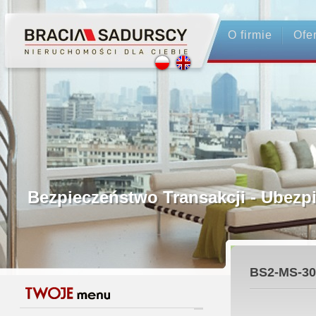
O firmie
Ofe
Profesjonalne Pośrednictwo
Bezpieczeństwo Transakcji - Ubez
Licencjonowani Pośrednicy
BS2-MS-30
Gwarancja Zwrotu Zadatku