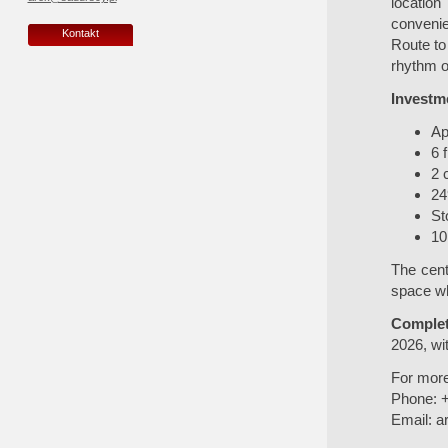
location
convenie
Kontakt
Route to
rhythm of 
Investme
Ap
6 
2 
24
St
10
The cent
space wh
Complet
2026, wit
For more
Phone: 
Email:
a