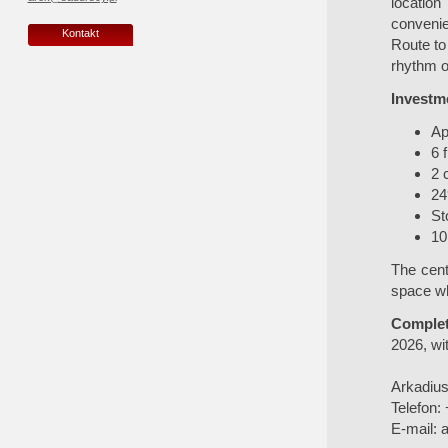
location
convenie
Kontakt
Route to
rhythm of 
Investme
Ap
6 
2 
24
St
10
The cent
space wh
Complet
2026, wit
Arkadiu
Telefon:
E-mail:
a