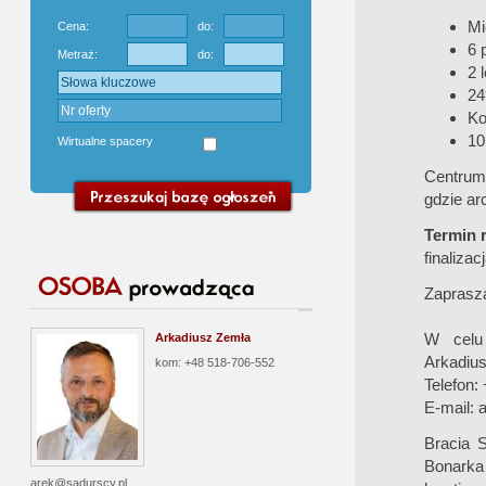
Mi
Cena:
do:
6 
Metraż:
do:
2 
24
Ko
10
Wirtualne spacery
Centrum 
gdzie ar
Termin r
finaliza
Zaprasz
W celu 
Arkadiusz Zemła
Arkadiu
kom: +48 518-706-552
Telefon:
E-mail:
a
Bracia S
Bonarka
arek@sadurscy.pl