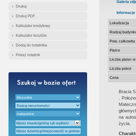
Gratis - Przedwstępna Umowa Nota
Galeria zdj
Drukuj
Informacje
Drukuj PDF
Lokalizacja
Kalkulator kredytowy
Rodzaj budynk
Kalkulator kosztów
Pow. całkowita
Dodaj do notatnika
Piętro
Pokaż notatnik
Liczba pięter 
Liczba pokoi
Cena
Bracia 
. Położ
Mateczn
głównych
na autos
życia.
Charakte