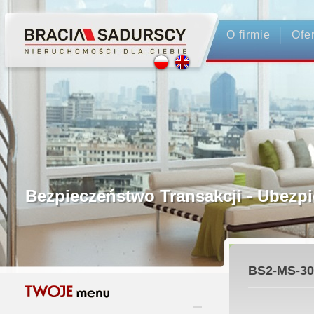
O firmie
Ofe
Profesjonalne Pośrednictwo
Bezpieczeństwo Transakcji - Ubez
Licencjonowani Pośrednicy
BS2-MS-30
Gwarancja Zwrotu Zadatku