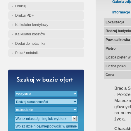
Gratis - Przedwstępna Umowa Nota
Galeria zdj
Drukuj
Informacje
Drukuj PDF
Lokalizacja
Kalkulator kredytowy
Rodzaj budynk
Kalkulator kosztów
Pow. całkowita
Dodaj do notatnika
Piętro
Pokaż notatnik
Liczba pięter 
Liczba pokoi
Cena
Bracia 
. Położ
Mateczn
głównych
na autos
życia.
Charakte