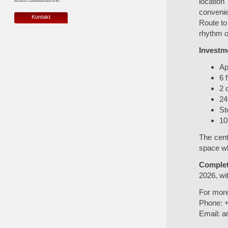
location
convenie
Kontakt
Route to
rhythm of 
Investme
Ap
6 
2 
24
St
10
The cent
space wh
Complet
2026, wit
For more
Phone: 
Email:
a