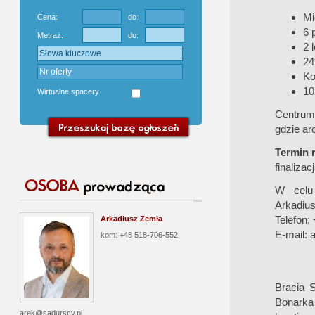
Mi
Cena:
do:
6 
Metraż:
do:
2 
24
Ko
10
Wirtualne spacery
Centrum 
gdzie ar
Termin r
finaliza
W celu 
Arkadiu
Telefon:
Arkadiusz Zemła
E-mail:
a
kom: +48 518-706-552
Bracia S
Bonarka
arek@sadurscy.pl