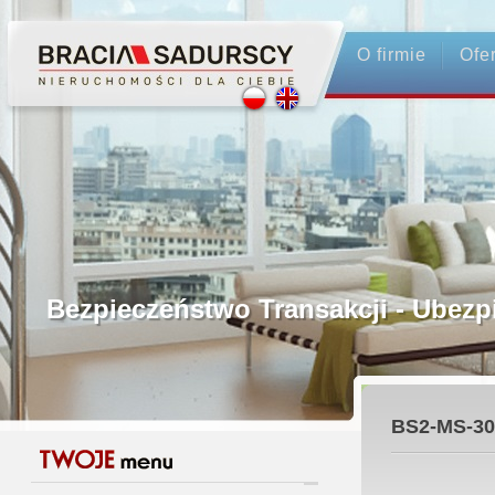
O firmie
Ofe
Profesjonalne Pośrednictwo
Bezpieczeństwo Transakcji - Ubez
Licencjonowani Pośrednicy
BS2-MS-30
Gwarancja Zwrotu Zadatku