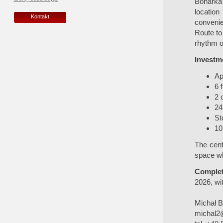
Bonarka
location
Kontakt
convenie
Route to
rhythm of 
Investme
Ap
6 
2 
24
St
10
The cent
space wh
Complet
2026, wit
Michał 
michal2