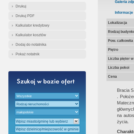
Gratis - Przedwstępna Umowa Nota
Galeria zdj
Drukuj
Informacje
Drukuj PDF
Lokalizacja
Kalkulator kredytowy
Rodzaj budynk
Kalkulator kosztów
Pow. całkowita
Dodaj do notatnika
Piętro
Pokaż notatnik
Liczba pięter 
Liczba pokoi
Cena
Bracia 
. Położ
Mateczn
głównych
na autos
życia.
Charakte