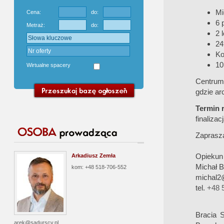
Mi
Cena:
do:
6 
Metraż:
do:
2 
24
Ko
10
Wirtualne spacery
Centrum 
gdzie ar
Termin r
finaliza
Zaprasz
Opiekun 
Arkadiusz Zemła
Michał 
kom: +48 518-706-552
michal2
tel.
+48 
Bracia S
arek@sadurscy.pl