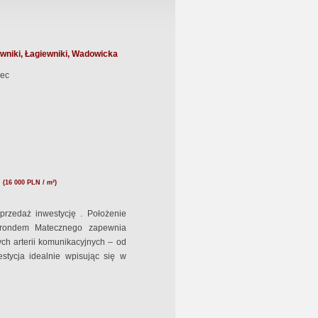
wniki, Łagiewniki, Wadowicka
ec
N
(16 000 PLN / m²)
rzedaż inwestycję . Położenie
 rondem Matecznego zapewnia
ch arterii komunikacyjnych – od
estycja idealnie wpisując się w