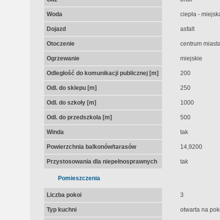
Woda
ciepła - miejsk
Dojazd
asfalt
Otoczenie
centrum miast
Ogrzewanie
miejskie
Odległość do komunikacji publicznej [m]
200
Odl. do sklepu [m]
250
Odl. do szkoły [m]
1000
Odl. do przedszkola [m]
500
Winda
tak
Powierzchnia balkonów/tarasów
14,9200
Przystosowania dla niepełnosprawnych
tak
Pomieszczenia
Liczba pokoi
3
Typ kuchni
otwarta na pok