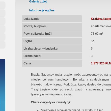
ępna Umowa Notarialna
Galeria zdjęć
Informacje ogólne
Lokalizacja
Kraków, Łagie
Rodzaj budynku
apartamentowi
Pow. całkowita [m2]
73.62 m²
Piętro
5p
Liczba pięter w budynku
6
Liczba pokoi
3
Cena
1 177 920 PL
Bracia Sadurscy mają przyjemność zaprezentować na sp
między centrum handlowym Bonarka a strategicznym
bliskość malowniczego Podgórza. Łatwy dostęp do główny
Trasy Łagiewnickiej po szybki zjazd na autostradę. Inw
tętniący rytm miejskiego życia.
Charakterystyka inwestycji:
Mieszkania o powierzchni od 39 m² do 114 m²