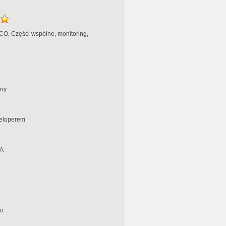
 CO, Części wspólne, monitoring,
ny
eloperem
A
i