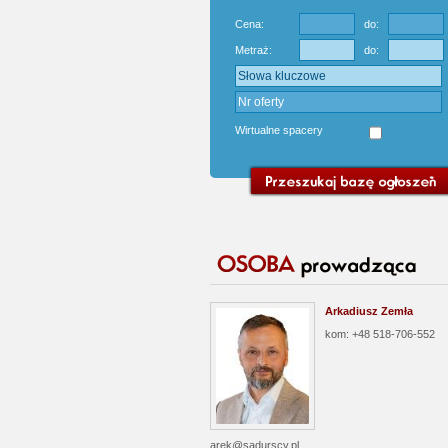
Cena:
do:
Metraż:
do:
Wirtualne spacery
Arkadiusz Zemła
kom: +48 518-706-552
arek@sadurscy.pl