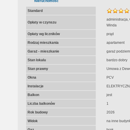
Nieruchomość
Standard
administracja,
Opłaty w czynszu
Winda
Opłaty wg liczników
prąd
Rodzaj mieszkania
apartament
Garaż - mieszkanie
garaż podziem
Stan lokalu
bardzo dobry
Stan prawny
Umowa z Dew
Okna
PCV
Instalacje
ELEKTRYCZN
Balkon
jest
Liczba balkonów
1
Rok budowy
2026
Widok
na inne budynk
Gaz
brak