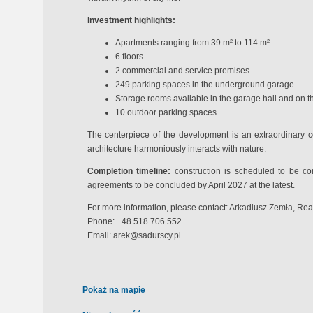
Investment highlights:
Apartments ranging from 39 m² to 114 m²
6 floors
2 commercial and service premises
249 parking spaces in the underground garage
Storage rooms available in the garage hall and on the
10 outdoor parking spaces
The centerpiece of the development is an extraordinary c
architecture harmoniously interacts with nature.
Completion timeline:
construction is scheduled to be com
agreements to be concluded by April 2027 at the latest.
For more information, please contact: Arkadiusz Zemła, Rea
Phone: +48 518 706 552
Email:
arek@sadurscy.pl
Pokaż na mapie