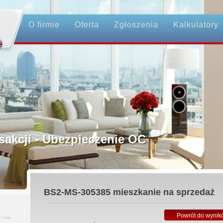
O firmie
Oferta
Zgłoszenia
Kalkulatory
rednictwo
ansakcji - Ubezpieczenie OC
ośrednicy
BS2-MS-305385
mieszkanie na sprzedaż
 Zadatku
Powrót do wynik