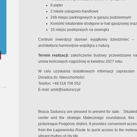
6 pięter
2 lokale usługowo-handlowe
249 miejsc parkingowych w garażu podziemnym
Komórki lokatorskie dostępne w hali garażowej oraz
10 miejsc postojowych na zewnątrz
Centrum inwestycji stanowi wyjątkowy dziedziniec – 
architektura harmonijnie współgra z naturą.
Termin realizacji:
zakończenie budowy przewidziane na l
umów końcowych najpóźniej w kwietniu 2027 roku.
W celu uzyskania dodatkowych informacji zapraszam d
Doradca ds. Nieruchomości
Telefon: +48 518 706 552
E-mail:
arek@sadurscy.pl
Bracia Sadurscy are pleased to present for sale. . Situa
center and the strategic Matecznego roundabout, this l
picturesque Podgórze district. It provides convenient acces
from the Łagiewnicka Route to quick access to the motorway
vibrant rhythm of city life.