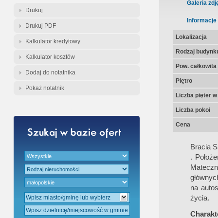
Galeria zdj
Drukuj
Informacje
Drukuj PDF
Lokalizacja
Kalkulator kredytowy
Rodzaj budynk
Kalkulator kosztów
Pow. całkowita
Dodaj do notatnika
Piętro
Pokaż notatnik
Liczba pięter 
Liczba pokoi
Cena
Bracia 
. Położ
Mateczn
głównych
na autos
życia.
Charakte