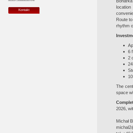
Bonarka
location
Kontakt
convenie
Route to
rhythm of 
Investme
Ap
6 
2 
24
St
10
The cent
space wh
Complet
2026, wit
Michał 
michal2