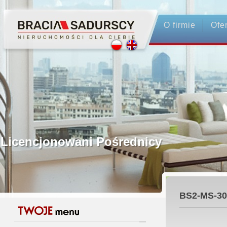
O firmie
Ofe
Profesjonalne Pośrednictwo
Bezpieczeństwo Transakcji - Ubez
Licencjonowani Pośrednicy
Gwarancja Zwrotu Zadatku
BS2-MS-30
Gratis - Przedwstępna Umowa Nota