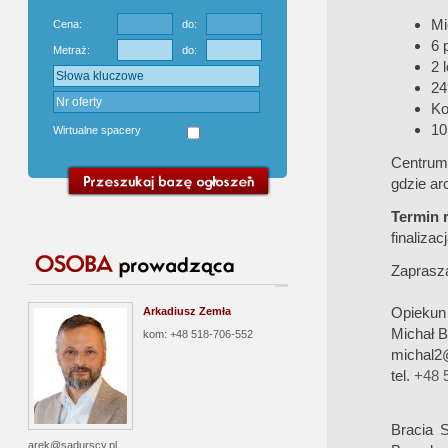
Mi
Cena:
do:
6 
Metraż:
do:
2 
24
Ko
10
Wirtualne spacery
Centrum 
gdzie ar
Termin r
finaliza
Zaprasz
Opiekun 
Arkadiusz Zemła
Michał 
kom: +48 518-706-552
michal2
tel.
+48 
Bracia S
arek@sadurscy.pl