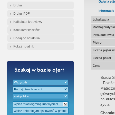
Gratis - Przedwstępna Umowa Nota
Galeria zdj
Drukuj
Informacje
Drukuj PDF
Lokalizacja
Kalkulator kredytowy
Rodzaj budynk
Kalkulator kosztów
Pow. całkowita
Dodaj do notatnika
Piętro
Pokaż notatnik
Liczba pięter 
Liczba pokoi
Cena
Bracia 
. Położ
Mateczn
głównych
na autos
życia.
Charakte