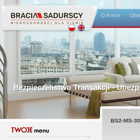
O firmie
Ofe
Profesjonalne Pośrednictwo
Bezpieczeństwo Transakcji - Ubez
Licencjonowani Pośrednicy
BS2-MS-30
Gwarancja Zwrotu Zadatku