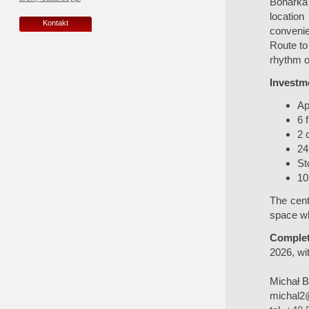
Bonarka
location
Kontakt
convenie
Route to
rhythm of 
Investme
Ap
6 
2 
24
St
10
The cent
space wh
Complet
2026, wit
Michał 
michal2