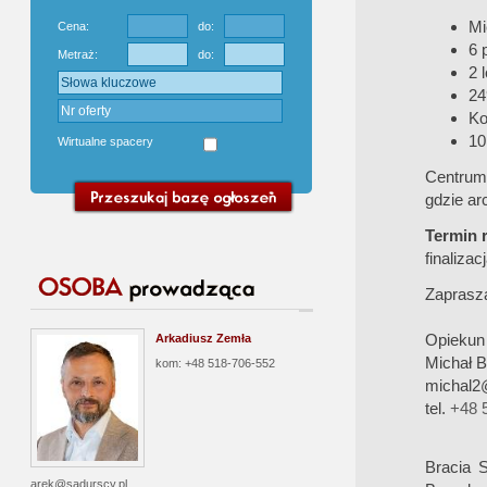
Mi
Cena:
do:
6 
Metraż:
do:
2 
24
Ko
10
Wirtualne spacery
Centrum 
gdzie ar
Termin r
finaliza
Zaprasz
Opiekun 
Arkadiusz Zemła
Michał 
kom: +48 518-706-552
michal2
tel.
+48 
Bracia S
arek@sadurscy.pl