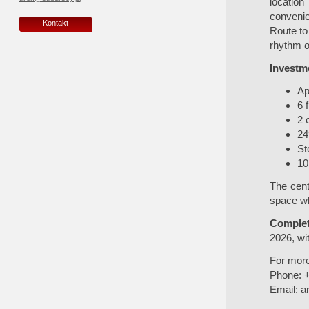
location
convenie
Kontakt
Route to
rhythm of 
Investme
Ap
6 
2 
24
St
10
The cent
space wh
Complet
2026, wit
For more
Phone: 
Email:
a