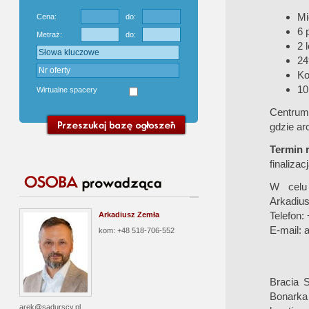
Mi
Cena:
do:
6 
Metraż:
do:
2 
24
Ko
10
Wirtualne spacery
Centrum 
gdzie ar
Termin r
finaliza
W celu 
Arkadiu
Telefon:
Arkadiusz Zemła
E-mail:
a
kom: +48 518-706-552
Bracia S
Bonarka
arek@sadurscy.pl