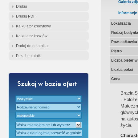
Gratis - Przedwstępna Umowa Nota
Galeria zdj
Drukuj
Informacje
Drukuj PDF
Lokalizacja
Kalkulator kredytowy
Rodzaj budynk
Kalkulator kosztów
Pow. całkowita
Dodaj do notatnika
Piętro
Pokaż notatnik
Liczba pięter 
Liczba pokoi
Cena
Bracia 
. Położ
Mateczn
głównych
na autos
życia.
Charakte