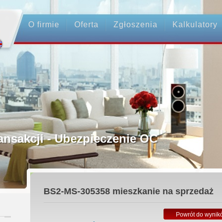
O firmie
Oferta
Zgłoszenia
Kalkulatory
rednictwo
ansakcji - Ubezpieczenie OC
ośrednicy
BS2-MS-305358
mieszkanie na sprzedaż
 Zadatku
Powrót do wynik