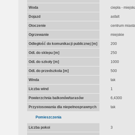
Woda
ciepła - miejsk
Dojazd
asfalt
Otoczenie
centrum miast
Ogrzewanie
miejskie
Odległość do komunikacji publicznej [m]
200
Odl. do sklepu [m]
250
Odl. do szkoły [m]
1000
Odl. do przedszkola [m]
500
Winda
tak
Liczba wind
1
Powierzchnia balkonów/tarasów
6,4300
Przystosowania dla niepełnosprawnych
tak
Pomieszczenia
Liczba pokoi
3