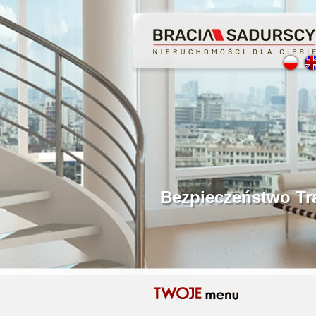
Profesjonalne Poś
Bezpieczeństwo Tr
Licencjonowani P
Gwarancja Zwrotu