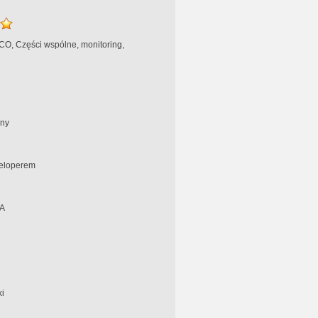
 CO, Części wspólne, monitoring,
ny
eloperem
A
i