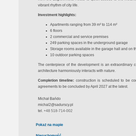
vibrant rhythm of city life.
Investment highlights:
Apartments ranging from 39 m² to 114 m²
6 floors
2 commercial and service premises
249 parking spaces in the underground garage
Storage rooms available in the garage hall and on the
10 outdoor parking spaces
The centerpiece of the development is an extraordinary c
architecture harmoniously interacts with nature.
Completion timeline:
construction is scheduled to be com
agreements to be concluded by April 2027 at the latest.
Michał Bańdo
michal2@sadurscy.pl
tel.
+48 518-714-002
Pokaż na mapie
Nieruchomość