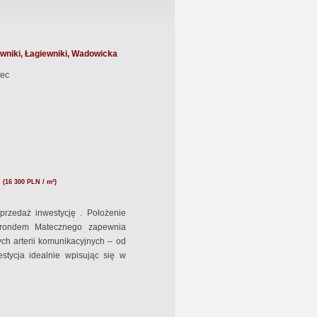
wniki, Łagiewniki, Wadowicka
ec
N
(16 300 PLN / m²)
rzedaż inwestycję . Położenie
 rondem Matecznego zapewnia
ch arterii komunikacyjnych – od
estycja idealnie wpisując się w