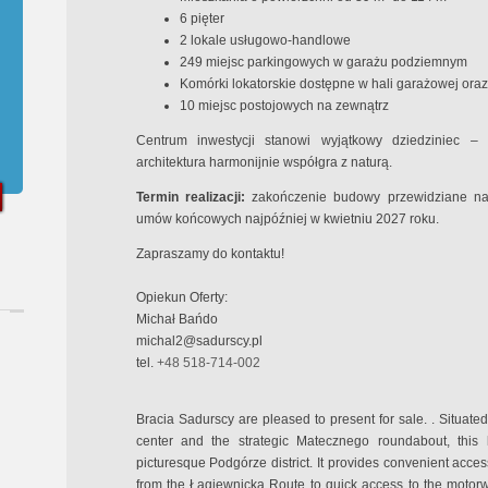
6 pięter
2 lokale usługowo-handlowe
249 miejsc parkingowych w garażu podziemnym
Komórki lokatorskie dostępne w hali garażowej oraz
10 miejsc postojowych na zewnątrz
Centrum inwestycji stanowi wyjątkowy dziedziniec – 
architektura harmonijnie współgra z naturą.
Termin realizacji:
zakończenie budowy przewidziane na l
umów końcowych najpóźniej w kwietniu 2027 roku.
Zapraszamy do kontaktu!
Opiekun Oferty:
Michał Bańdo
michal2@sadurscy.pl
tel.
+48 518-714-002
Bracia Sadurscy are pleased to present for sale. . Situa
center and the strategic Matecznego roundabout, this l
picturesque Podgórze district. It provides convenient acces
from the Łagiewnicka Route to quick access to the motorway