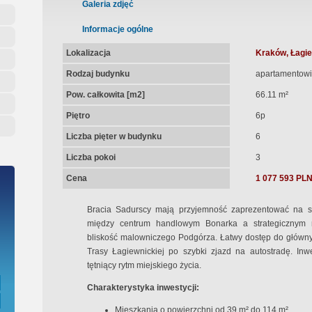
ępna Umowa Notarialna
Galeria zdjęć
Informacje ogólne
Lokalizacja
Kraków, Łagie
Rodzaj budynku
apartamentowi
Pow. całkowita [m2]
66.11 m²
Piętro
6p
Liczba pięter w budynku
6
Liczba pokoi
3
Cena
1 077 593 PL
Bracia Sadurscy mają przyjemność zaprezentować na sp
między centrum handlowym Bonarka a strategicznym
bliskość malowniczego Podgórza. Łatwy dostęp do główny
Trasy Łagiewnickiej po szybki zjazd na autostradę. Inw
tętniący rytm miejskiego życia.
Charakterystyka inwestycji:
Mieszkania o powierzchni od 39 m² do 114 m²