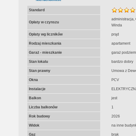
Standard
administracja,
Opłaty w czynszu
Winda
Opłaty wg liczników
prąd
Rodzaj mieszkania
apartament
Garaż - mieszkanie
garaż podziem
Stan lokalu
bardzo dobry
Stan prawny
Umowa z Dew
Okna
PCV
Instalacje
ELEKTRYCZN
Balkon
jest
Liczba balkonów
1
Rok budowy
2026
Widok
na inne budynk
Gaz
brak