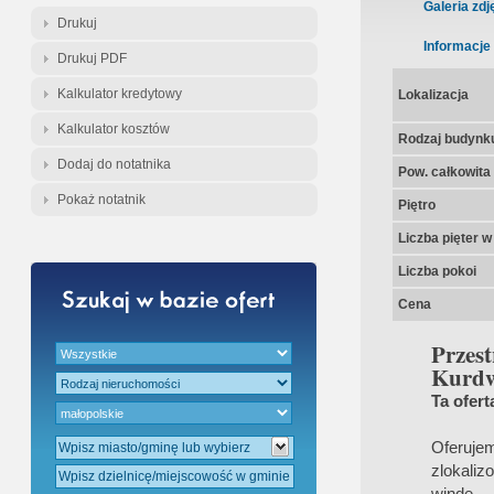
Gratis - Przedwstępna Umowa Nota
Galeria zdj
Drukuj
Informacje
Drukuj PDF
Kalkulator kredytowy
Lokalizacja
Kalkulator kosztów
Rodzaj budynk
Dodaj do notatnika
Pow. całkowita
Pokaż notatnik
Piętro
Liczba pięter 
Liczba pokoi
Cena
Przes
Kurdw
Ta ofert
Oferuj
zlokali
windę.