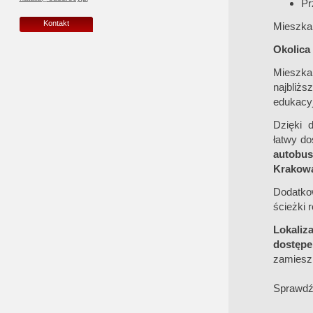
Pr
Kontakt
Mieszkan
Okolica 
Mieszka
najbliżs
edukacy
Dzięki d
łatwy do
autobus
Krakow
Dodatko
ścieżki 
Lokaliz
dostępe
zamiesz
Sprawdź 