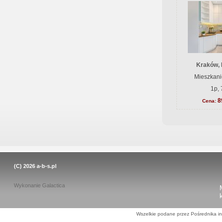
Kraków, 
Mieszkani
1p, 
8
Cena:
(C) 2026
a-b-s.pl
Wykonanie
Galactica
Wszelkie podane przez Pośrednika in