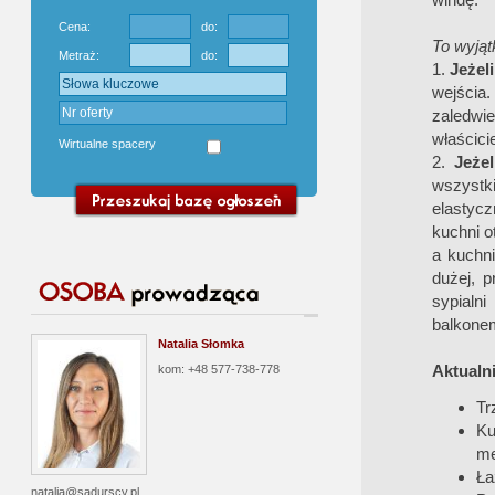
Cena:
do:
To wyjąt
Metraż:
do:
1.
Jeżel
wejścia
zaledwi
właścici
Wirtualne spacery
2.
Jeże
wszystk
elastyc
kuchni o
a kuchni
dużej, p
sypialn
balkone
Natalia Słomka
Aktualn
kom: +48 577-738-778
Tr
Ku
me
Ła
natalia@sadurscy.pl