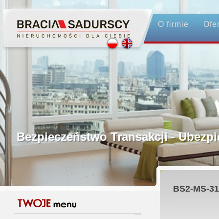
O firmie
Ofe
Profesjonalne Pośrednictwo
Bezpieczeństwo Transakcji - Ubez
Licencjonowani Pośrednicy
BS2-MS-31
Gwarancja Zwrotu Zadatku