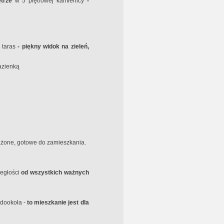
ętrze
w 5 piętrowej kamienicy
-
 taras
- piękny widok na zieleń,
azienką
one, gotowe do zamieszkania.
ległości
od wszystkich ważnych
 dookoła -
to mieszkanie jest dla