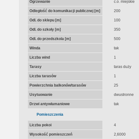
Ogrzewanie
c.o. miejskie
Odległość do komunikacji publicznej [m]
200
Odl. do sklepu [m]
100
Odl. do szkoły [m]
350
Odl. do przedszkola [m]
500
Winda
tak
Liczba wind
1
Tarasy
taras duży
Liczba tarasów
1
Powierzchnia balkonów/tarasów
25
Usytuowanie
dwustronne
Drzwi antywłamaniowe
tak
Pomieszczenia
Liczba pokoi
4
Wysokość pomieszczeń
2,6000