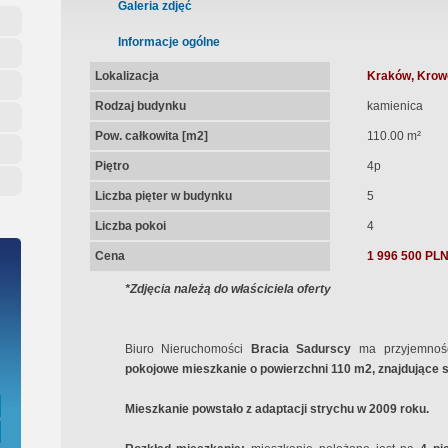
ępna Umowa Notarialna
Galeria zdjęć
Informacje ogólne
Lokalizacja
Kraków, Krowo
Rodzaj budynku
kamienica
Pow. całkowita [m2]
110.00 m²
Piętro
4p
Liczba pięter w budynku
5
Liczba pokoi
4
Cena
1 996 500 PL
*Zdjęcia należą do właściciela oferty
Biuro Nieruchomości
Bracia Sadurscy
ma przyjemnoś
pokojowe mieszkanie o powierzchni 110 m2, znajdujące s
Mieszkanie powstało z adaptacji strychu w 2009 roku.