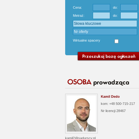
Cena:
do:
Metraż:
do:
Wirtualne spacery
Kamil Dedo
kom: +48 500-715-217
Nr licencji
28467
kamil2@sadurscy.pl