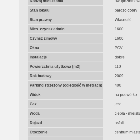
Rodzaj mieszkania
dwupoziomow
Stan lokalu
bardzo dobry
Stan prawny
Własność
Mies. czynsz admin.
1600
Czynsz zimowy
1600
Okna
PCV
Instalacje
dobre
Powierzchnia użytkowa [m2]
110
Rok budowy
2009
Parking strzeżony (odległość w metrach)
400
Widok
na podwórko
Gaz
jest
Woda
ciepła - miejsk
Dojazd
asfalt
Otoczenie
centrum miast