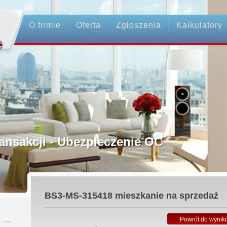
O firmie
Oferta
Zgłoszenia
Kalkulatory
rednictwo
ansakcji - Ubezpieczenie OC
ośrednicy
BS3-MS-315418
mieszkanie na sprzedaż
 Zadatku
Powrót do wynik