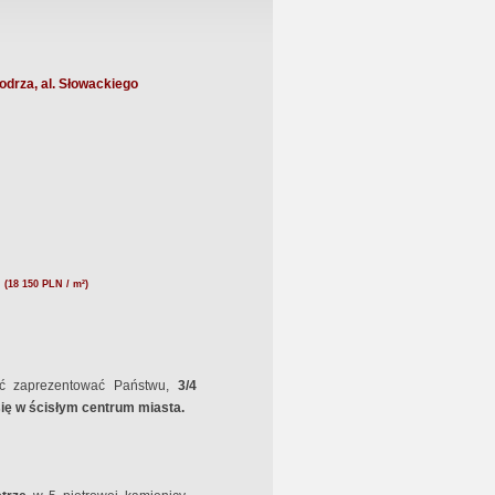
drza, al. Słowackiego
N
(18 150 PLN / m²)
ć zaprezentować Państwu,
3/4
ię w ścisłym centrum miasta.