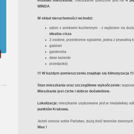
Rozkład mieszkania:
mieszkanie położone jest na
4
pi
WINDA
W skład nieruchomości wchodzi:
salon z aneksem kuchennym - z wyjściem na duży
idealna cisza
2 osobne, przestronne sypialnie, jedna z prywatną ł
gabinet
garderoba
dwie łazienki
przedpokój
!!! W każdym pomieszczeniu znajduje się klimatyzacja !!!
Stan mieszkania oraz szczegółowe wykończenie:
wyposaż
Mieszkanie jest ciche i dobrze doświetlone.
Lokalizacja:
mieszkanie usytuowane jest w niedalekiej od
punktów Krakowa.
Jeżeli cenicie sobie Państwo, dużą ilość terenów zielonych
Was !