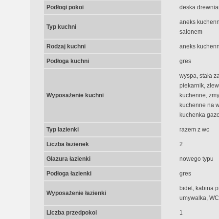
Podłogi pokoi
deska drewnia
aneks kuchenny
Typ kuchni
salonem
Rodzaj kuchni
aneks kuchenn
Podłoga kuchni
gres
wyspa, stała z
piekarnik, zle
Wyposażenie kuchni
kuchenne, zmy
kuchenne na w
kuchenka gaz
Typ łazienki
razem z wc
Liczba łazienek
2
Glazura łazienki
nowego typu
Podłoga łazienki
gres
bidet, kabina p
Wyposażenie łazienki
umywalka, WC
Liczba przedpokoi
1