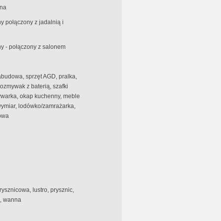
na
 połączony z jadalnią i
y - połączony z salonem
abudowa, sprzęt AGD, pralka,
wozmywak z baterią, szafki
warka, okap kuchenny, meble
ymiar, lodówko/zamrażarka,
owa
rysznicowa, lustro, prysznic,
, wanna