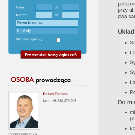
położon
Cena:
do:
przy ul
Metraż:
do:
dwa sa
Układ
Wirtualne spacery
Sa
Lo
Sy
Sy
Ła
Po
Robert Tendera
kom: +48 730-370-993
Do mie
mi
(n
ko
robert@sadurscy.pl