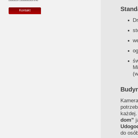
Stand
Kontakt
Dr
st
we
og
św
M
(w
Budy
Kameral
potrzeb
każdej
dom”
j
Udogo
do osó