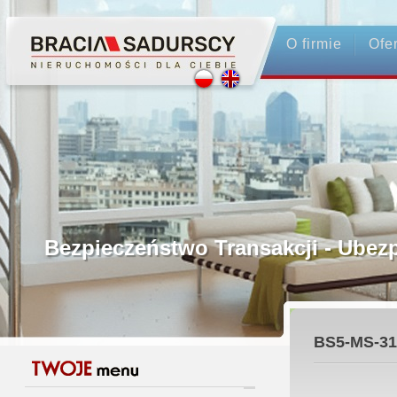
O firmie
Ofe
Profesjonalne Pośrednictwo
Bezpieczeństwo Transakcji - Ubez
Licencjonowani Pośrednicy
BS5-MS-31
Gwarancja Zwrotu Zadatku