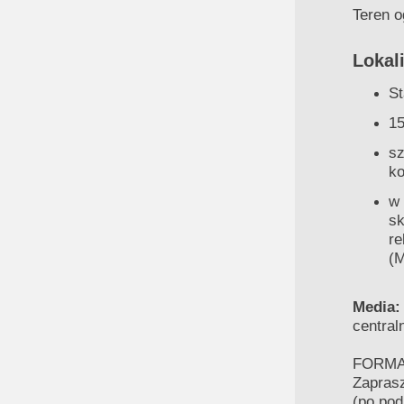
Teren 
Lokal
St
15
sz
ko
w 
sk
re
(M
Media
central
FORMA 
Zaprasz
(po pod