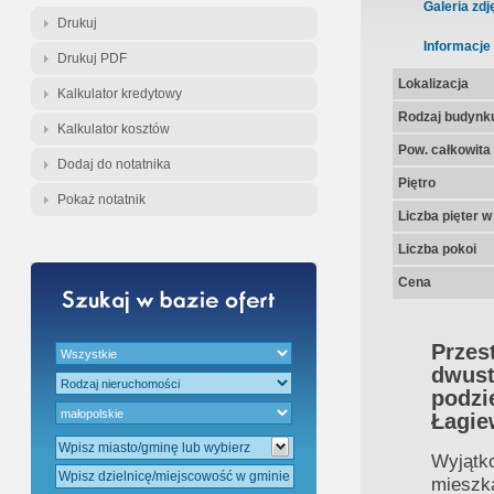
Gratis - Przedwstępna Umowa Nota
Galeria zdj
Drukuj
Informacje
Drukuj PDF
Lokalizacja
Kalkulator kredytowy
Rodzaj budynk
Kalkulator kosztów
Pow. całkowita
Dodaj do notatnika
Piętro
Pokaż notatnik
Liczba pięter 
Liczba pokoi
Cena
Przes
dwus
podz
Łagie
Wyjąt
mieszka